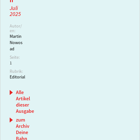
n
Juli
2025
Autor/
en:
Martin
Nowos
ad
Seite:
1
Rubrik:
Editorial
Alle
Artikel
dieser
Ausgabe
zum
Archiv
Deine
Bahn