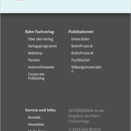
Bahn Fachverlag
Publikationen
Über den Verlag
Deine Bahn
Verlagsprogramm
BahnPraxis B
Webshop
BahnPraxis W
Partner
Fachbücher
Autorenhinweise
Bildungsmaterialie
n
Corporate
Publishing
Service und Infos
SYSTEM||BAHN ist ein
Angebot des Bahn
Kontakt
Fachverlags.
Newsletter
© 2025 Alle Rechte