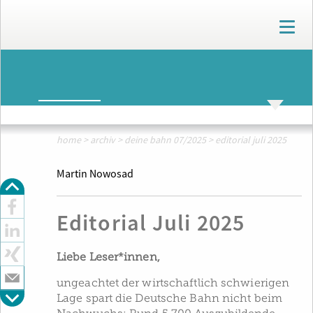
T
o
g
g
ARCHIV
l
e
n
ARCHIV
THEMENWELTEN
a
v
home
>
archiv
>
deine bahn 07/2025
>
editorial juli 2025
i
g
Martin Nowosad
a
t
i
Editorial Juli 2025
o
n
Liebe Leser*innen,
ungeachtet der wirtschaftlich schwierigen
Lage spart die Deutsche Bahn nicht beim