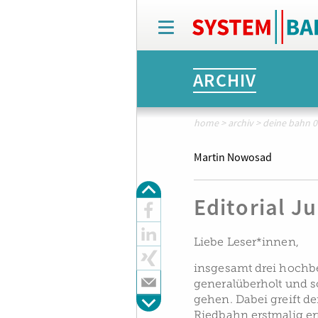
T
o
g
g
ARCHIV
l
e
n
a
home
>
archiv
>
deine bahn 0
v
i
Martin Nowosad
g
a
t
Editorial J
i
o
n
Liebe Leser*innen,
insgesamt drei hochbe
generalüberholt und s
gehen. Dabei greift d
Riedbahn erstmalig er