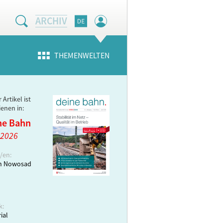
ARCHIV
THEMENWELTEN
 Artikel ist
ienen in:
ne Bahn
 2026
/en:
in Nowosad
k:
ial