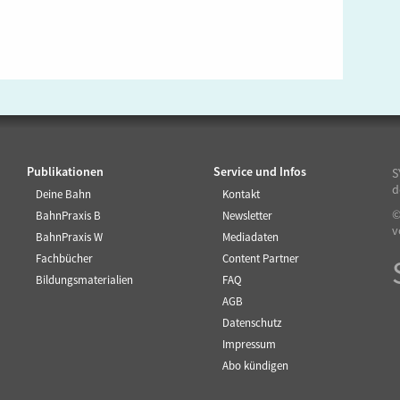
Publikationen
Service und Infos
S
d
Deine Bahn
Kontakt
©
BahnPraxis B
Newsletter
v
BahnPraxis W
Mediadaten
Fachbücher
Content Partner
Bildungsmaterialien
FAQ
AGB
Datenschutz
Impressum
Abo kündigen