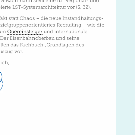
& Bachmann stellt eine für Regional- und
rte LST-Systemarchitektur vor (S. 32).
akt statt Chaos – die neue Instandhaltungs-
zielgruppenorientiertes Recruiting – wie die
 um
Quereinsteiger
und internationale
: Der Eisenbahnoberbau und seine
stellen das Fachbuch „Grundlagen des
uszug vor.
lich,