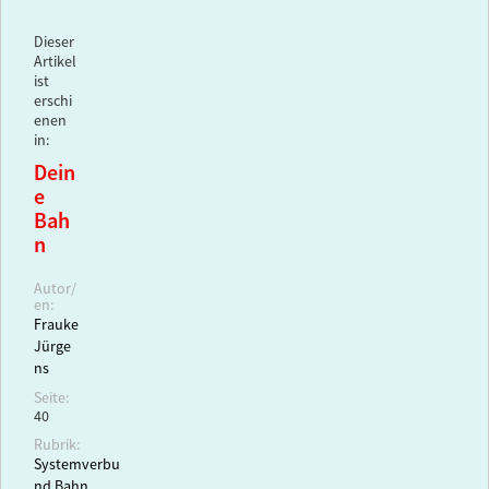
Dieser
Artikel
ist
erschi
enen
in:
Dein
e
Bah
n
Autor/
en:
Frauke
Jürge
ns
Seite:
40
Rubrik:
Systemverbu
nd Bahn