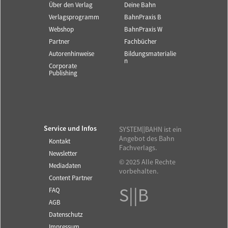
Über den Verlag
Deine Bahn
Verlagsprogramm
BahnPraxis B
Webshop
BahnPraxis W
Partner
Fachbücher
Autorenhinweise
Bildungsmaterialie
n
Corporate
Publishing
Service und Infos
SYSTEM||BAHN ist ein
Angebot des Bahn
Kontakt
Fachverlags.
Newsletter
© 2025 Alle Rechte
Mediadaten
vorbehalten.
Content Partner
S||B
FAQ
AGB
Datenschutz
Impressum