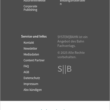
Autorenhinweise
Bildungsmaterialie
n
Corporate
Publishing
Service und Infos
SYSTEM||BAHN ist ein
Angebot des Bahn
Kontakt
Fachverlags.
Newsletter
© 2025 Alle Rechte
Mediadaten
vorbehalten.
Content Partner
S||B
FAQ
AGB
Datenschutz
Impressum
Abo kündigen