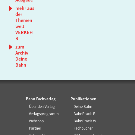
Ausgabe
mehr aus
der
Themen
welt
VERKEH
R
zum
Archiv
Deine
Bahn
Bahn Fachverlag
Publikationen
Über den Verlag
Deine Bahn
Verlagsprogramm
BahnPraxis B
Webshop
BahnPraxis W
Partner
Fachbücher