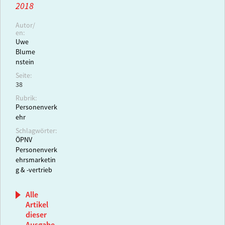
2018
Autor/
en:
Uwe
Blume
nstein
Seite:
38
Rubrik:
Personenverk
ehr
Schlagwörter:
ÖPNV
Personenverk
ehrsmarketin
g & -vertrieb
Alle
Artikel
dieser