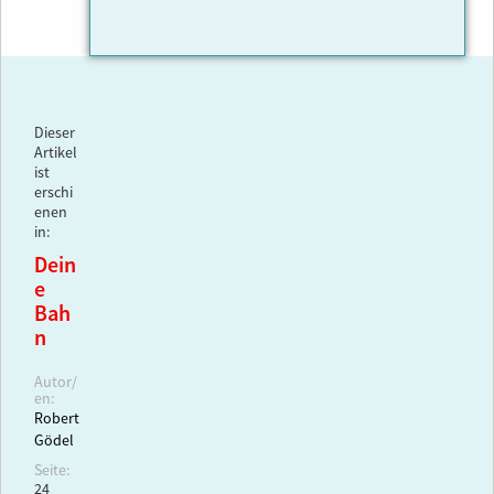
Dieser
Artikel
ist
erschi
enen
in:
Dein
e
Bah
n
Autor/
en:
Robert
Gödel
Seite:
24