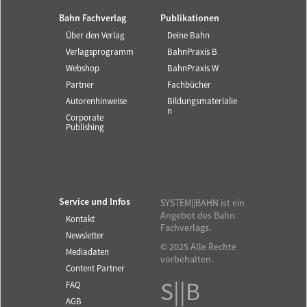
Bahn Fachverlag
Publikationen
Über den Verlag
Deine Bahn
Verlagsprogramm
BahnPraxis B
Webshop
BahnPraxis W
Partner
Fachbücher
Autorenhinweise
Bildungsmaterialie
n
Corporate
Publishing
Service und Infos
SYSTEM||BAHN ist ein
Angebot des Bahn
Kontakt
Fachverlags.
Newsletter
© 2025 Alle Rechte
Mediadaten
vorbehalten.
Content Partner
S||B
FAQ
AGB