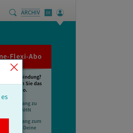
ARCHIV
ne-Flexi-Abo
ne Jahresbindung?
 bestellen Sie das
Flexi-Abo.
 es
nline-Zugang zu
YSTEM||BAHN
nline-Zugang zum
DF-Archiv Deine