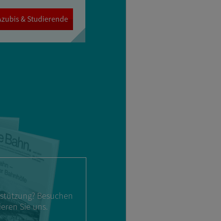
Azubis & Studierende
rstützung? Besuchen
eren Sie uns.