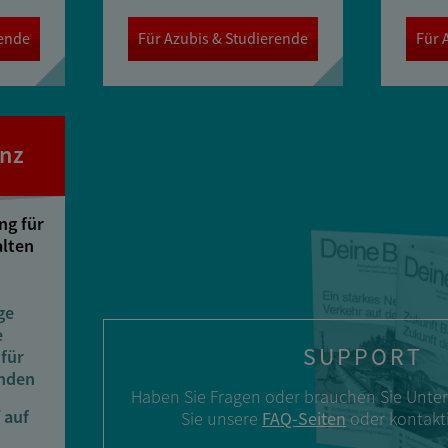
rende
Für Azubis & Studierende
Für 
enz
ng für
lten
ge
e
SUPPORT
für
enden
Haben Sie Fragen oder brauchen Sie Unte
 auf
Sie unsere
FAQ-Seiten
oder kontakti