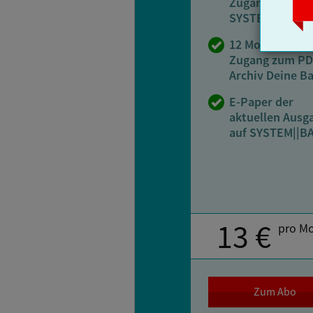
Zugang zu
SYSTEM||BAHN
12 Monate Onli
Zugang zum PD
Archiv Deine B
E-Paper der
aktuellen Ausg
auf SYSTEM||B
13 €
pro M
Zum Abo