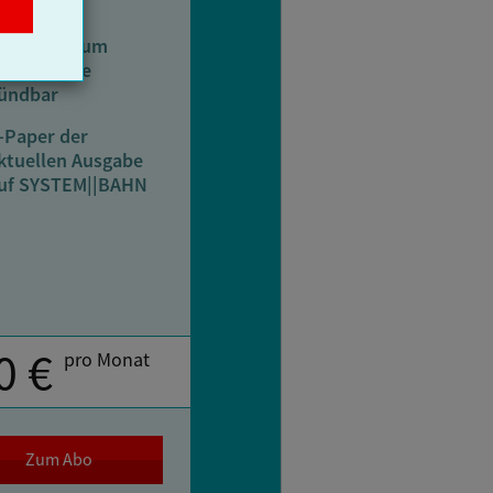
ahn
ederzeit zum
onatsende
ündbar
-Paper der
ktuellen Ausgabe
uf SYSTEM||BAHN
0 €
pro Monat
Zum Abo