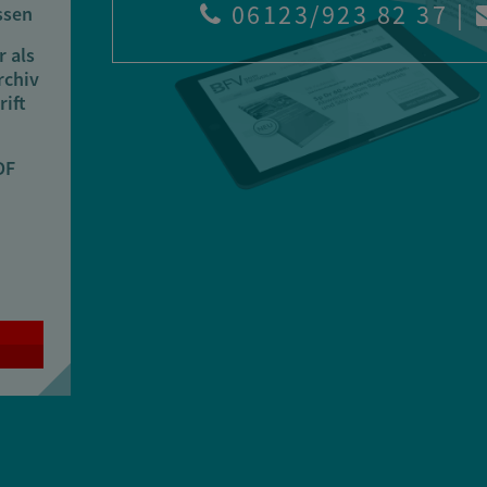
06123/923 82 37
|
ssen
r als
rchiv
rift
DF