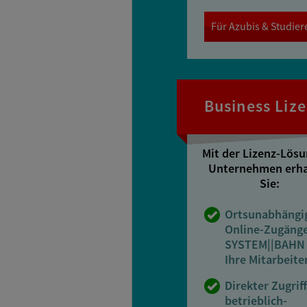
Für Azubis & Studie
Business Liz
Mit der Lizenz-Lösu
Unternehmen erha
Sie:
Ortsunabhängi
Online-Zugäng
SYSTEM||BAHN 
Ihre Mitarbeit
Direkter Zugriff
betrieblich-