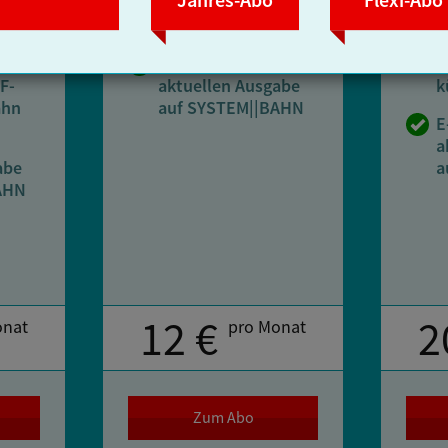
Jahres-Abo
Flexi-Abo
Zugang zum PDF-
B
Archiv Deine Bahn
J
ne-
E-Paper der
M
F-
aktuellen Ausgabe
k
ahn
auf SYSTEM||BAHN
E
a
abe
a
AHN
12 €
2
onat
pro Monat
Zum Abo