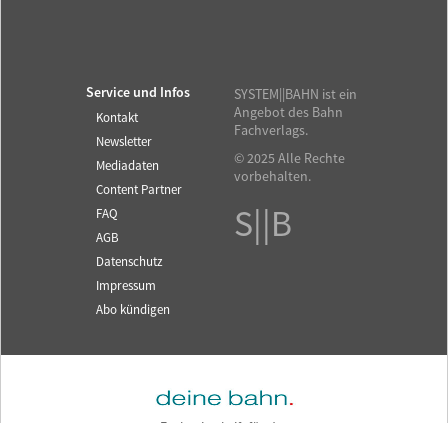
Service und Infos
SYSTEM||BAHN ist ein
Angebot des Bahn
Kontakt
Fachverlags.
Newsletter
© 2025 Alle Rechte
Mediadaten
vorbehalten.
Content Partner
S||B
FAQ
AGB
Datenschutz
Impressum
Abo kündigen
Fachzeitschrift für das
SYSTEM||BAHN