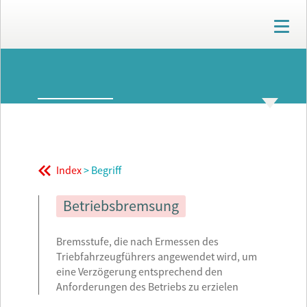
T
o
g
g
ARCHIV
l
e
n
GLOSSAR
THEMENWELTEN
a
v
i
g
Index
> Begriff
a
t
i
Betriebsbremsung
o
n
Bremsstufe, die nach Ermessen des
Triebfahrzeugführers angewendet wird, um
eine Verzögerung entsprechend den
Anforderungen des Betriebs zu erzielen