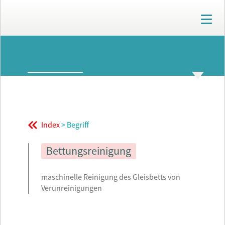
T
o
g
g
ARCHIV
l
e
n
GLOSSAR
THEMENWELTEN
a
v
i
g
Index
> Begriff
a
t
i
Bettungsreinigung
o
n
maschinelle Reinigung des Gleisbetts von
Verunreinigungen