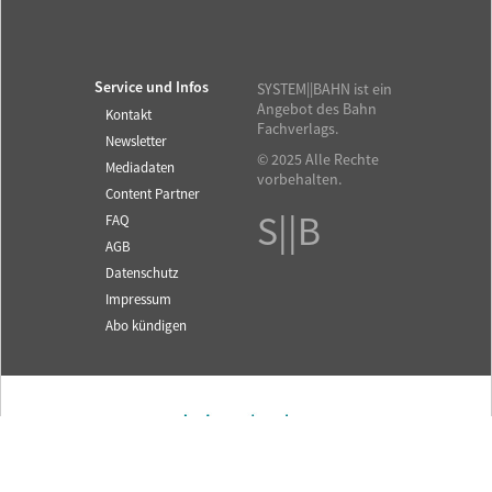
Service und Infos
SYSTEM||BAHN ist ein
Angebot des Bahn
Kontakt
Fachverlags.
Newsletter
© 2025 Alle Rechte
Mediadaten
vorbehalten.
Content Partner
S||B
FAQ
AGB
Datenschutz
Impressum
Abo kündigen
Fachzeitschrift für das
SYSTEM||BAHN