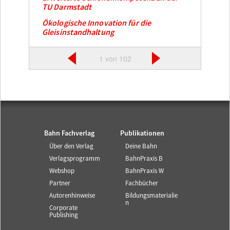
TU Darmstadt
Ökologische Innovation für die
Gleisinstandhaltung
1 von 102
Bahn Fachverlag
Publikationen
Über den Verlag
Deine Bahn
Verlagsprogramm
BahnPraxis B
Webshop
BahnPraxis W
Partner
Fachbücher
Autorenhinweise
Bildungsmaterialie
n
Corporate
Publishing