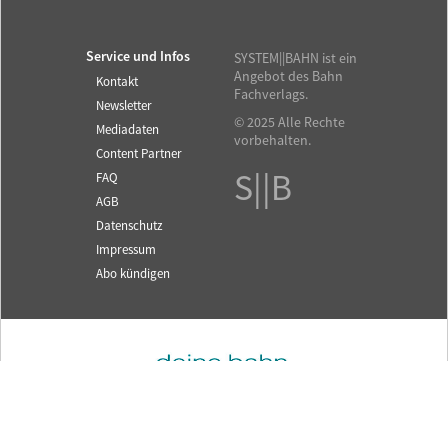
Service und Infos
SYSTEM||BAHN ist ein
Angebot des Bahn
Kontakt
Fachverlags.
Newsletter
© 2025 Alle Rechte
Mediadaten
vorbehalten.
Content Partner
S||B
FAQ
AGB
Datenschutz
Impressum
Abo kündigen
Fachzeitschrift für das
SYSTEM||BAHN