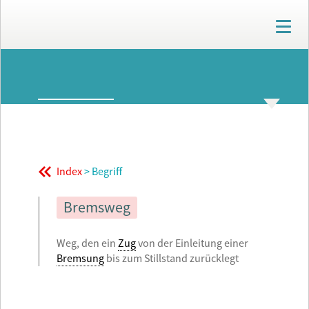
T
o
g
g
ARCHIV
l
e
n
GLOSSAR
THEMENWELTEN
a
v
i
g
Index
> Begriff
a
t
i
Bremsweg
o
n
Weg, den ein
Zug
von der Einleitung einer
Bremsung
bis zum Stillstand zurücklegt