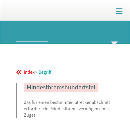
T
o
g
g
ARCHIV
l
e
n
GLOSSAR
THEMENWELTEN
a
v
i
g
Index
> Begriff
a
t
i
Mindestbremshundertstel
o
n
das für einen bestimmten Streckenabschnitt
erforderliche Mindestbremsvermögen eines
Zuges