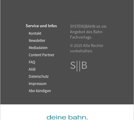
Service und Infos
SYSTEM||BAHN ist ein
Angebot des Bahn
Kontakt
Fachverlags.
Newsletter
© 2025 Alle Rechte
Mediadaten
vorbehalten.
Content Partner
S||B
FAQ
AGB
Datenschutz
Impressum
Abo kündigen
Fachzeitschrift für das
SYSTEM||BAHN