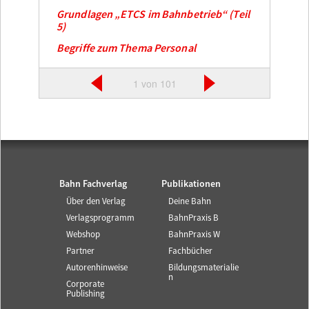
Grundlagen „ETCS im Bahnbetrieb“ (Teil
5)
Begriffe zum Thema Personal
1 von 101
Bahn Fachverlag
Publikationen
Über den Verlag
Deine Bahn
Verlagsprogramm
BahnPraxis B
Webshop
BahnPraxis W
Partner
Fachbücher
Autorenhinweise
Bildungsmaterialie
n
Corporate
Publishing