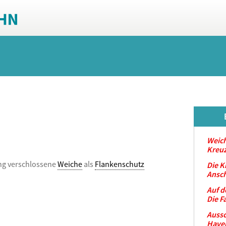
Weic
Kreu
ung verschlossene
Weiche
als
Flankenschutz
Die K
Ansch
Auf de
Die F
Aussc
Havel