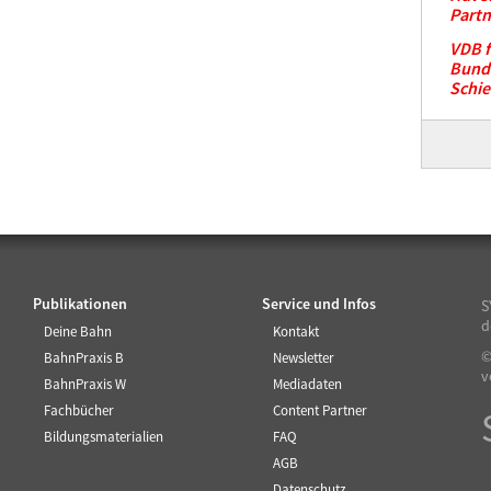
Partn
VDB f
Bunde
Schi
Publikationen
Service und Infos
S
d
Deine Bahn
Kontakt
©
BahnPraxis B
Newsletter
v
BahnPraxis W
Mediadaten
Fachbücher
Content Partner
Bildungsmaterialien
FAQ
AGB
Datenschutz