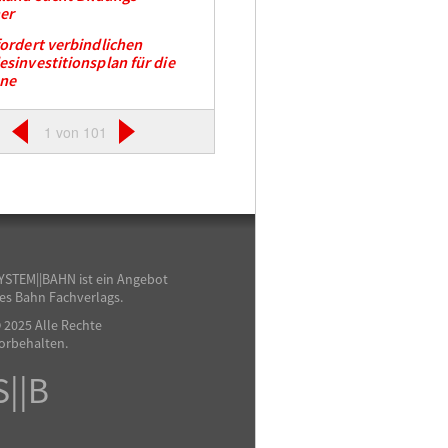
er
ordert verbindlichen
sinvestitionsplan für die
ene
1 von 101
YSTEM||BAHN ist ein Angebot
es Bahn Fachverlags.
 2025 Alle Rechte
orbehalten.
S||B