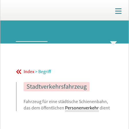
T
o
g
g
ARCHIV
l
e
n
GLOSSAR
THEMENWELTEN
a
v
i
g
Index
> Begriff
a
t
i
Stadtverkehrsfahrzeug
o
n
Fahrzeug für eine städtische Schienenbahn,
das dem öffentlichen
Personenverkehr
dient