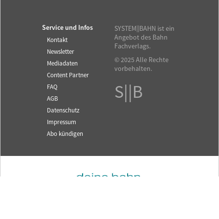
Service und Infos
SYSTEM||BAHN ist ein
Angebot des Bahn
Kontakt
Fachverlags.
Newsletter
© 2025 Alle Rechte
Mediadaten
vorbehalten.
Content Partner
S||B
FAQ
AGB
Datenschutz
Impressum
Abo kündigen
Fachzeitschrift für das
SYSTEM||BAHN