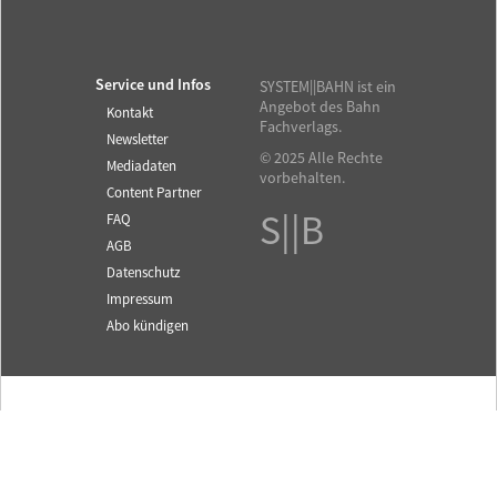
Service und Infos
SYSTEM||BAHN ist ein
Angebot des Bahn
Kontakt
Fachverlags.
Newsletter
© 2025 Alle Rechte
Mediadaten
vorbehalten.
Content Partner
S||B
FAQ
AGB
Datenschutz
Impressum
Abo kündigen
Fachzeitschrift für das
SYSTEM||BAHN