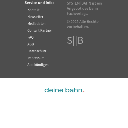
Service und Infos
SYSTEM||BAHN ist ein
Angebot des Bahn
Kontakt
Fachverlags.
Newsletter
© 2025 Alle Rechte
Mediadaten
vorbehalten.
Content Partner
S||B
FAQ
AGB
Datenschutz
Impressum
Abo kündigen
Fachzeitschrift für das
SYSTEM||BAHN