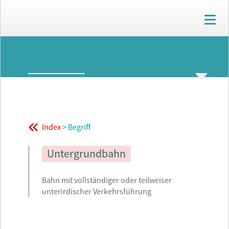
T
o
g
g
ARCHIV
l
e
n
GLOSSAR
THEMENWELTEN
a
v
i
g
Index
> Begriff
a
t
i
Untergrundbahn
o
n
Bahn mit vollständiger oder teilweiser
unterirdischer Verkehrsführung