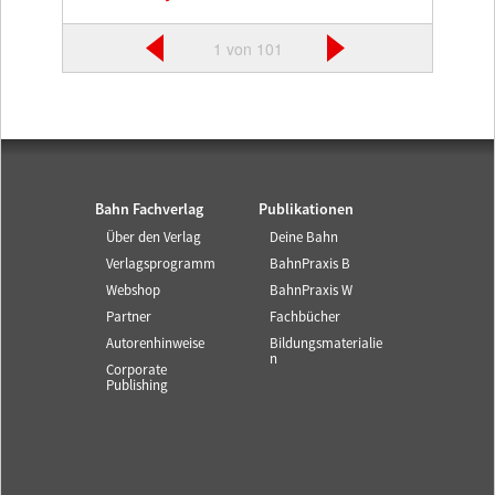
1 von 101
Bahn Fachverlag
Publikationen
Über den Verlag
Deine Bahn
Verlagsprogramm
BahnPraxis B
Webshop
BahnPraxis W
Partner
Fachbücher
Autorenhinweise
Bildungsmaterialie
n
Corporate
Publishing