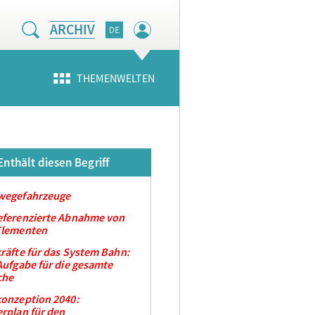
ARCHIV
THEMENWELTEN
Enthält diesen Begriff
wegefahrzeuge
eferenzierte Abnahme von
Elementen
räfte für das System Bahn:
Aufgabe für die gesamte
che
onzeption 2040:
rplan für den