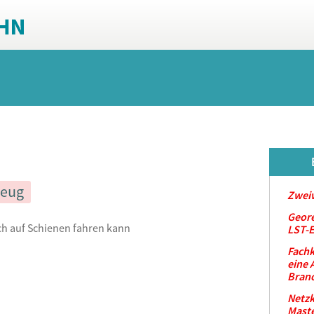
zeug
Zwei
Geor
ch auf Schienen fahren kann
LST-
Fachk
eine 
Bran
Netzk
Maste