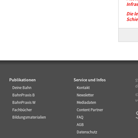
Infra
Die l
Schi
Publikationen
Service und Infos
S
d
Deine Bahn
Kontakt
©
BahnPraxis B
Newsletter
v
BahnPraxis W
Mediadaten
Fachbücher
Content Partner
Bildungsmaterialien
FAQ
AGB
Datenschutz