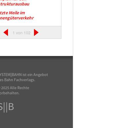
strukturausbau
etzte Meile im
enengüterverkehr
1 von 102
YSTEM||BAHN ist ein Angebot
es Bahn Fachverlags.
 2025 Alle Rechte
orbehalten.
S||B