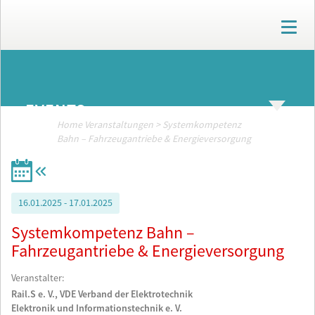
T
o
g
g
ARCHIV
l
e
EVENTS
n
a
Home
Veranstaltungen
>
Systemkompetenz
v
Bahn – Fahrzeugantriebe & Energieversorgung
i
g
a
t
16.01.2025 - 17.01.2025
i
o
Systemkompetenz Bahn –
n
Fahrzeugantriebe & Energieversorgung
Veranstalter:
Rail.S e. V., VDE Verband der Elektrotechnik
Elektronik und Informationstechnik e. V.