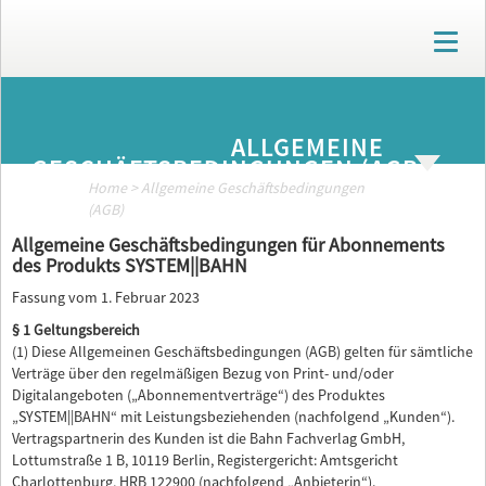
T
o
g
g
ARCHIV
l
ALLGEMEINE
e
GESCHÄFTSBEDINGUNGEN (AGB)
n
a
Home
>
Allgemeine Geschäftsbedingungen
v
(AGB)
i
Allgemeine Geschäftsbedingungen für Abonnements
g
des Produkts SYSTEM||BAHN
a
t
Fassung vom 1. Februar 2023
i
§ 1 Geltungsbereich
o
(1) Diese Allgemeinen Geschäftsbedingungen (AGB) gelten für sämtliche
n
Verträge über den regelmäßigen Bezug von Print- und/oder
Digitalangeboten („Abonnementverträge“) des Produktes
„SYSTEM||BAHN“ mit Leistungsbeziehenden (nachfolgend „Kunden“).
Vertragspartnerin des Kunden ist die Bahn Fachverlag GmbH,
Lottumstraße 1 B, 10119 Berlin, Registergericht: Amtsgericht
Charlottenburg, HRB 122900 (nachfolgend „Anbieterin“).