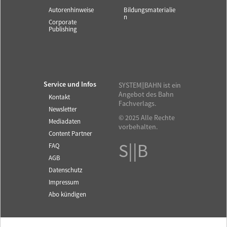
Autorenhinweise
Bildungsmaterialie
n
Corporate
Publishing
Service und Infos
SYSTEM||BAHN ist ein
Angebot des Bahn
Kontakt
Fachverlags.
Newsletter
© 2025 Alle Rechte
Mediadaten
vorbehalten.
Content Partner
S||B
FAQ
AGB
Datenschutz
Impressum
Abo kündigen