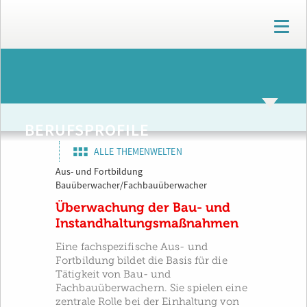
T
o
g
g
ARCHIV
l
e
n
a
BERUFSPROFILE
v
i
ALLE THEMENWELTEN
g
Aus- und Fortbildung
a
Bauüberwacher/Fachbauüberwacher
t
i
Überwachung der Bau- und
o
Instandhaltungsmaßnahmen
n
Eine fachspezifische Aus- und
Fortbildung bildet die Basis für die
Tätigkeit von Bau- und
Fachbauüberwachern. Sie spielen eine
zentrale Rolle bei der Einhaltung von