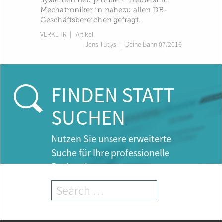
Systemen neu profiliert. Heute sind
Mechatroniker in nahezu allen DB-
Geschäftsbereichen gefragt.
VERKEHR
| Artikel
Jens Tutlys
|
Deine Bahn 07/2016
FINDEN STATT
SUCHEN
Nutzen Sie unsere erweiterte
Suche für Ihre professionelle
Recherche.