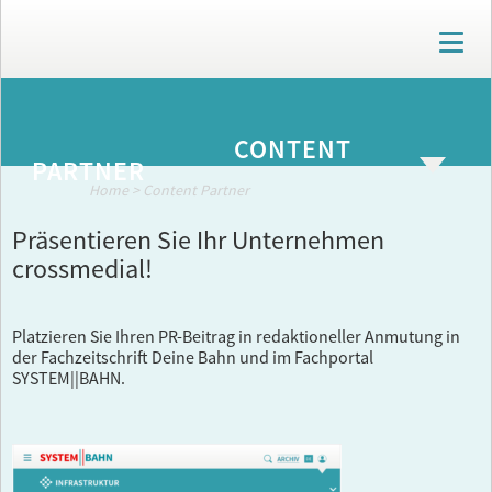
T
o
g
g
ARCHIV
l
CONTENT
e
PARTNER
n
a
Home
>
Content Partner
v
i
Präsentieren Sie Ihr Unternehmen
g
crossmedial!
a
t
i
Platzieren Sie Ihren PR-Beitrag in redaktioneller Anmutung in
o
der Fachzeitschrift Deine Bahn und im Fachportal
n
SYSTEM||BAHN.