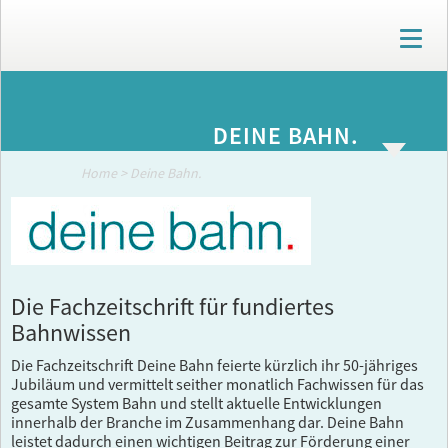
T
o
g
g
ARCHIV
l
DEINE BAHN.
e
n
a
Home
>
Deine Bahn.
v
i
g
a
t
i
Die Fachzeitschrift für fundiertes
o
Bahnwissen
n
Die Fachzeitschrift Deine Bahn feierte kürzlich ihr 50-jähriges
Jubiläum und vermittelt seither monatlich Fachwissen für das
gesamte System Bahn und stellt aktuelle Entwicklungen
innerhalb der Branche im Zusammenhang dar. Deine Bahn
leistet dadurch einen wichtigen Beitrag zur Förderung einer