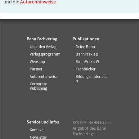
und die
Autorenhinweise
.
Bahn Fachverlag
Publikationen
Über den Verlag
Deine Bahn
Verlagsprogramm
BahnPraxis B
Webshop
BahnPraxis W
Partner
Fachbücher
Autorenhinweise
Bildungsmaterialie
n
Corporate
Publishing
Service und Infos
SYSTEM||BAHN ist ein
Angebot des Bahn
Kontakt
Fachverlags.
Newsletter