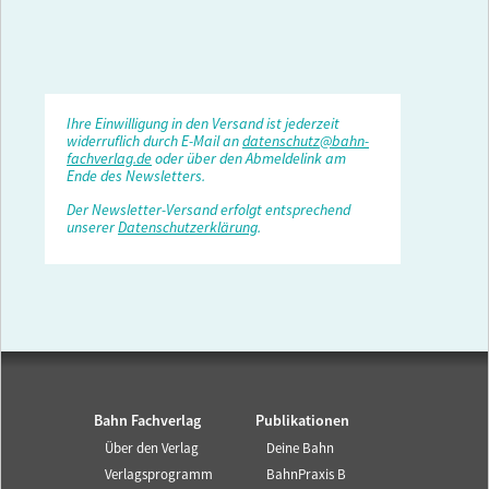
Ihre Einwilligung in den Versand ist jederzeit
widerruflich durch E-Mail an
datenschutz@bahn-
fachverlag.de
oder über den Abmeldelink am
Ende des Newsletters.
Der Newsletter-Versand erfolgt entsprechend
unserer
Datenschutzerklärung
.
Bahn Fachverlag
Publikationen
Über den Verlag
Deine Bahn
Verlagsprogramm
BahnPraxis B