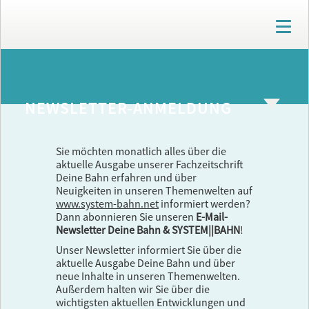
T
o
g
g
ARCHIV
l
e
NEWSLETTER-ANMELDUNG
n
a
v
i
Sie möchten monatlich alles über die
g
aktuelle Ausgabe unserer Fachzeitschrift
a
Deine Bahn erfahren und über
t
Neuigkeiten in unseren Themenwelten auf
i
www.system-bahn.net
informiert werden?
o
Dann abonnieren Sie unseren
E-Mail-
n
Newsletter Deine Bahn & SYSTEM||BAHN
!
Unser Newsletter informiert Sie über die
aktuelle Ausgabe Deine Bahn und über
neue Inhalte in unseren Themenwelten.
Außerdem halten wir Sie über die
wichtigsten aktuellen Entwicklungen und