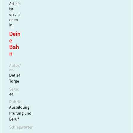
Artikel
ist
erschi
enen
in:
Dein
e
Bah
n
Autor/
en:
Detlef
Torge
Seite:
44
Rubrik:
Ausbildung
Prüfung und
Beruf
Schlagwörter: