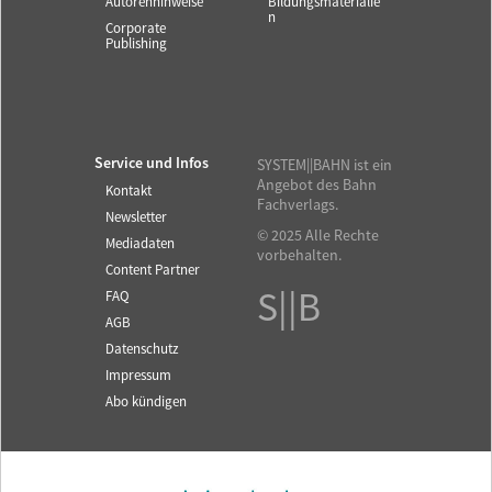
Autorenhinweise
Bildungsmaterialie
n
Corporate
Publishing
Service und Infos
SYSTEM||BAHN ist ein
Angebot des Bahn
Kontakt
Fachverlags.
Newsletter
© 2025 Alle Rechte
Mediadaten
vorbehalten.
Content Partner
S||B
FAQ
AGB
Datenschutz
Impressum
Abo kündigen