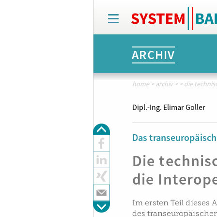
T
o
g
g
ARCHIV
l
e
n
a
home
>
archiv
>
>
die technisc
v
i
Dipl.-Ing. Elimar Goller
g
a
t
Das transeuropäisc
i
o
Die technis
n
die Interope
Im ersten Teil dieses
des transeuropäisch