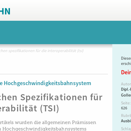
hen spezifikationen für die interoperabilität (tsi)
Dieser
ersch
Dei
he Hochgeschwindigkeitsbahnsystem
Autor
Dipl.-
chen Spezifikationen für
Golle
Seite:
rabilität (TSI)
626
Rubri
Ausbi
 Artikels wurden die allgemeinen Prämissen
en Hochgeschwindigkeitsbahnsystems
Schla