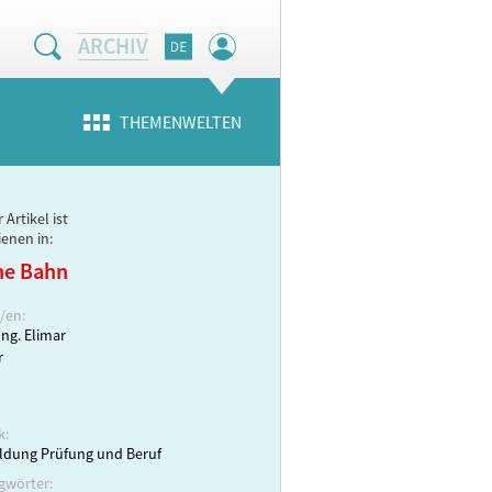
ARCHIV
THEMENWELTEN
 Artikel ist
ienen in:
ne Bahn
/en:
Ing. Elimar
r
k:
ldung Prüfung und Beruf
gwörter: