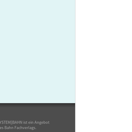
YSTEM||BAHN ist ein Angebot
es Bahn Fachverlags.