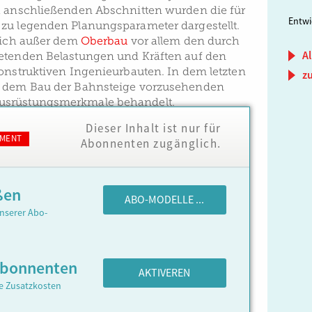
h anschließenden Abschnitten wurden die für
Entwi
zu legenden Planungsparameter dargestellt.
 sich außer dem
Oberbau
vor allem den durch
Al
etenden Belastungen und Kräften auf den
konstruktiven Ingenieurbauten. In dem letzten
z
t dem Bau der Bahnsteige vorzusehenden
usrüstungsmerkmale behandelt.
Dieser Inhalt ist nur für
MENT
Abonnenten zugänglich.
ßen
ABO-MODELLE ...
nserer Abo-
Abonnenten
AKTIVEREN
ne Zusatzkosten