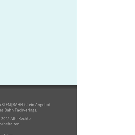
YSTEM||BAHN ist ein Angebot
es Bahn Fachverlags.
 2025 Alle Rechte
orbehalten.