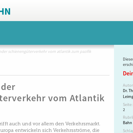
der schienengüterverkehr vom atlantik zum pazifik
Dieser
ersch
Dei
der
Autor
Dr. T
terverkehr vom Atlantik
Leim
Seite:
2
Rubri
Bahn 
rifft auch und vor allem den Verkehrsmarkt.
uropa entwickeln sich Verkehrsströme, die
Schla