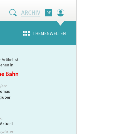
ARCHIV
THEMENWELTEN
 Artikel ist
ienen in:
ne Bahn
/en:
homas
gruber
k:
Aktuell
gwörter: