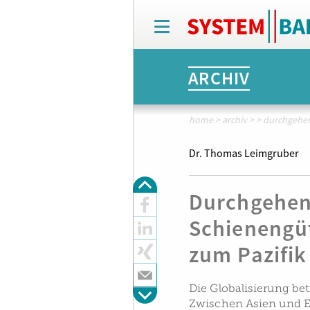
T
o
g
g
ARCHIV
l
e
n
a
home
>
archiv
>
>
durchgehen
v
i
Dr. Thomas Leimgruber
g
a
t
Durchgehen
i
o
Schienengü
n
zum Pazifik
Die Globalisierung bet
Zwischen Asien und E