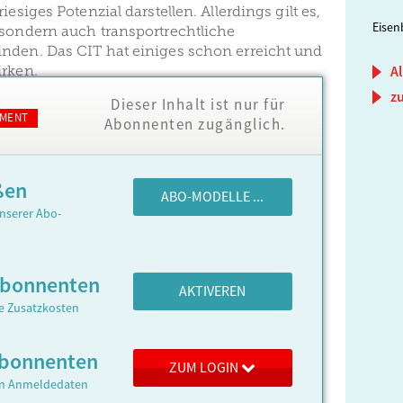
riesiges Potenzial darstellen. Allerdings gilt es,
Eisen
 sondern auch transportrechtliche
nden. Das CIT hat einiges schon erreicht und
irken.
Al
z
Dieser Inhalt ist nur für
MENT
Abonnenten zugänglich.
ßen
ABO-MODELLE ...
nserer Abo-
Abonnenten
AKTIVEREN
ne Zusatzkosten
 Abonnenten
ZUM LOGIN
ren Anmeldedaten