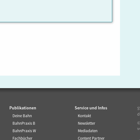
Publikationen
Service und Infos
S
d
Deine Bahn
Kontakt
©
BahnPraxis B
Newsletter
v
BahnPraxis W
Mediadaten
Fachbücher
Content Partner