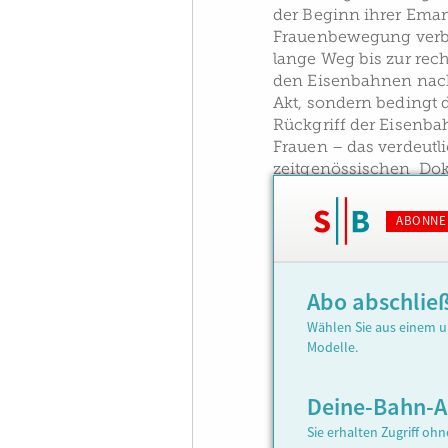
der Beginn ihrer Eman
Frauenbewegung verbu
lange Weg bis zur rech
den Eisenbahnen nach
Akt, sondern bedingt d
Rückgriff der Eisenba
Frauen – das verdeutli
zeitgenössischen Dok
ABONNE
Abo abschlie
Wählen Sie aus einem u
Modelle.
Deine-Bahn-
Sie erhalten Zugriff oh