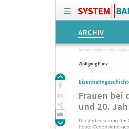
T
o
g
g
ARCHIV
l
e
n
a
home
>
archiv
>
>
frauen bei 
v
i
Wolfgang Kunz
g
a
t
Eisenbahngeschicht
i
o
Frauen bei 
n
und 20. Ja
Die Verbesserung der 
heute Gegenstand gese