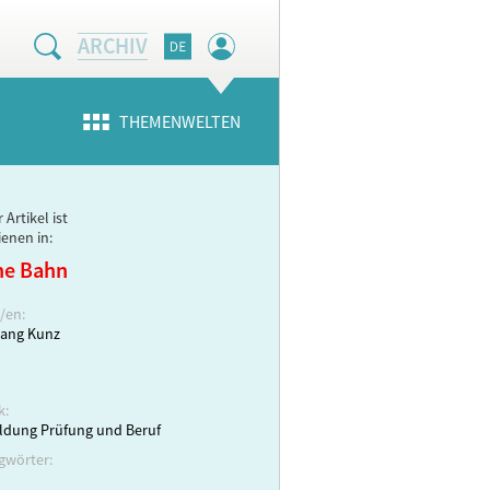
ARCHIV
THEMENWELTEN
 Artikel ist
ienen in:
ne Bahn
/en:
ang Kunz
k:
ldung Prüfung und Beruf
gwörter: