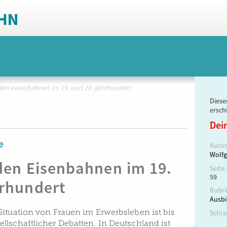
den eisenbahnen im 19. und 20. jahrhundert
Dieser
ersch
Dei
e
Autor
Wolfg
den Eisenbahnen im 19.
Seite:
59
hrhundert
Rubri
Ausbi
Situation von Frauen im Erwerbsleben ist bis
Schla
llschaftlicher Debatten. In Deutschland ist