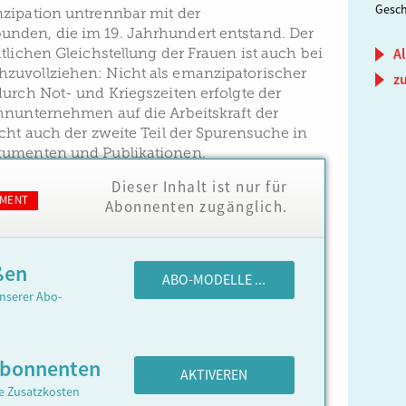
Gesch
zipation untrennbar mit der
nden, die im 19. Jahrhundert entstand. Der
tlichen Gleichstellung der Frauen ist auch bei
Al
zuvollziehen: Nicht als emanzipatorischer
z
urch Not- und Kriegszeiten erfolgte der
hnunternehmen auf die Arbeitskraft der
cht auch der zweite Teil der Spurensuche in
umenten und Publikationen.
Dieser Inhalt ist nur für
MENT
Abonnenten zugänglich.
ßen
ABO-MODELLE ...
nserer Abo-
Abonnenten
AKTIVEREN
ne Zusatzkosten