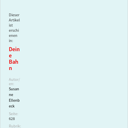
Dieser
Artikel
ist
erschi
enen
in:
Dein
e
Bah
n
Autor/
en:
Susan
ne
Ellenb
eck
Seite:
628
Rubrik: