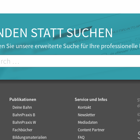
u
r
r
e
NDEN STATT SUCHEN
n
t
n Sie unsere erweiterte Suche für Ihre professionelle
)
Publikationen
Service und Infos
S
d
Deine Bahn
Kontakt
©
BahnPraxis B
Newsletter
v
BahnPraxis W
Mediadaten
Fachbücher
Content Partner
Bildungsmaterialien
FAQ