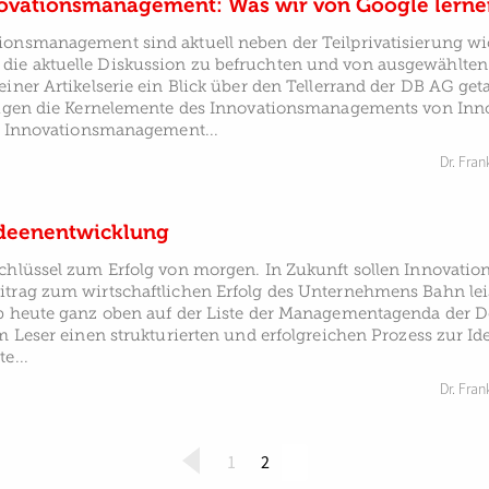
ovationsmanagement: Was wir von Google lern
ionsmanagement sind aktuell neben der Teilprivatisierung wi
die aktuelle Diskussion zu befruchten und von ausgewählt
einer Artikelserie ein Blick über den Tellerrand der DB AG ge
zeigen die Kernelemente des Innovationsmanagements von Inn
as Innovationsmanagement...
Dr. Fran
Ideenentwicklung
chlüssel zum Erfolg von morgen. In Zukunft sollen Innovatio
itrag zum wirtschaftlichen Erfolg des Unternehmens Bahn le
lb heute ganz oben auf der Liste der Managementagenda der 
em Leser einen strukturierten und erfolgreichen Prozess zur 
e...
Dr. Fran
(
1
2
c