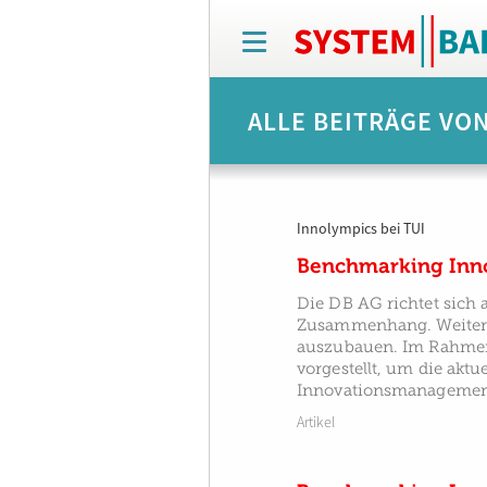
T
o
g
g
ALLE BEITRÄGE VO
l
e
n
a
v
Innolympics bei TUI
i
g
Benchmarking In
a
t
Die DB AG richtet sich a
i
Zusammenhang. Weiterhi
o
auszubauen. Im Rahmen 
n
vorgestellt, um die akt
Innovationsmanagement 
Artikel