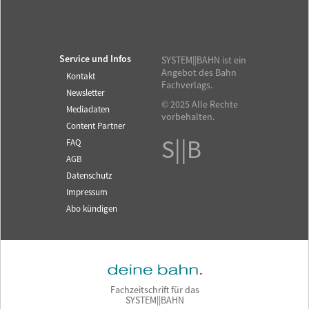
Service und Infos
SYSTEM||BAHN ist ein
Angebot des Bahn
Kontakt
Fachverlags.
Newsletter
© 2025 Alle Rechte
Mediadaten
vorbehalten.
Content Partner
S||B
FAQ
AGB
Datenschutz
Impressum
Abo kündigen
Fachzeitschrift für das
SYSTEM||BAHN