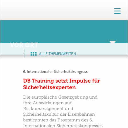
T
o
g
g
ARCHIV
l
e
VOR ORT
n
a
ALLE THEMENWELTEN
v
i
g
6. Internationaler Sicherheitskongress
a
t
DB Training setzt Impulse für
i
Sicherheitsexperten
o
n
Die europäische Gesetzgebung und
ihre Auswirkungen auf
Risikomanagement und
Sicherheitskultur der Eisenbahnen
bestimmten das Programm des 6.
Internationalen Sicherheitskongresses