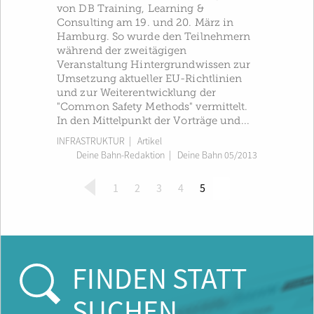
von DB Training, Learning &
Consulting am 19. und 20. März in
Hamburg. So wurde den Teilnehmern
während der zweitägigen
Veranstaltung Hintergrundwissen zur
Umsetzung aktueller EU-Richtlinien
und zur Weiterentwicklung der
"Common Safety Methods" vermittelt.
In den Mittelpunkt der Vorträge und...
INFRASTRUKTUR
| Artikel
Deine Bahn-Redaktion
|
Deine Bahn 05/2013
(
1
2
3
4
5
c
u
r
r
e
FINDEN STATT
n
t
SUCHEN
)