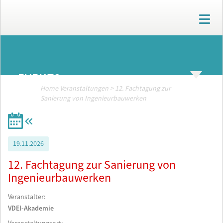
T
o
g
g
ARCHIV
l
e
EVENTS
n
a
Home
Veranstaltungen
>
12. Fachtagung zur
v
Sanierung von Ingenieurbauwerken
i
g
a
t
19.11.2026
i
o
12. Fachtagung zur Sanierung von
n
Ingenieurbauwerken
Veranstalter:
VDEI-Akademie