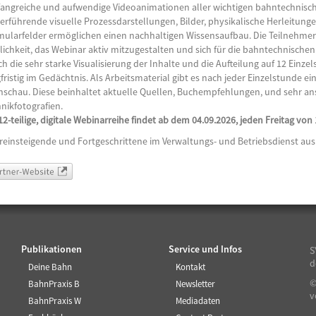
angreiche und aufwendige Videoanimationen aller wichtigen bahntechnisch
erführende visuelle Prozessdarstellungen, Bilder, physikalische Herleitunge
mularfelder ermöglichen einen nachhaltigen Wissensaufbau. Die Teilnehme
ichkeit, das Webinar aktiv mitzugestalten und sich für die bahntechnische
h die sehr starke Visualisierung der Inhalte und die Aufteilung auf 12 Einze
fristig im Gedächtnis. Als Arbeitsmaterial gibt es nach jeder Einzelstunde e
hschau. Diese beinhaltet aktuelle Quellen, Buchempfehlungen, und sehr a
nikfotografien.
12-teilige, digitale Webinarreihe findet ab dem 04.09.2026, jeden Freitag von 1
reinsteigende und Fortgeschrittene im Verwaltungs- und Betriebsdienst au
tner-Website
Publikationen
Service und Infos
S
d
Deine Bahn
Kontakt
©
BahnPraxis B
Newsletter
v
BahnPraxis W
Mediadaten