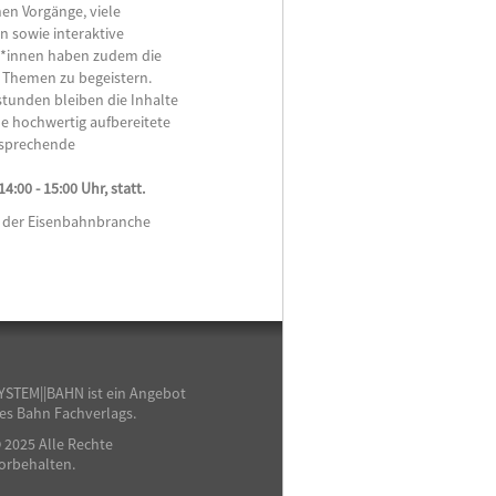
en Vorgänge, viele
n sowie interaktive
r*innen haben zudem die
n Themen zu begeistern.
lstunden bleiben die Inhalte
ine hochwertig aufbereitete
nsprechende
4:00 - 15:00 Uhr, statt.
s der Eisenbahnbranche
YSTEM||BAHN ist ein Angebot
es Bahn Fachverlags.
 2025 Alle Rechte
orbehalten.