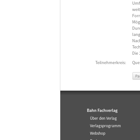
Umf
weit
For
Mögl
Durc
lang
Nac
Tech
Die
Teilnehmerkreis:
Que
Par
Bahn Fachverlag
Über den Verlag
Verlagsprogramm
Webshop