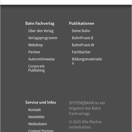
Bahn Fachverlag
Publikationen
Über den Verlag
Deine Bahn
Verlagsprogramm
BahnPraxis B
Webshop
BahnPraxis W
Partner
Fachbücher
Autorenhinweise
Bildungsmaterialie
n
Corporate
Publishing
Service und Infos
SYSTEM||BAHN ist ein
Angebot des Bahn
Kontakt
Fachverlags.
Newsletter
© 2025 Alle Rechte
Mediadaten
vorbehalten.
Content Partner