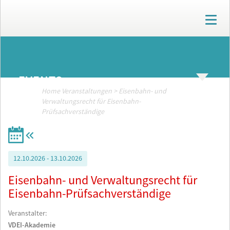
T
o
g
g
ARCHIV
l
e
EVENTS
n
a
Home
Veranstaltungen
>
Eisenbahn- und
v
Verwaltungsrecht für Eisenbahn-
i
Prüfsachverständige
g
a
t
i
12.10.2026 - 13.10.2026
o
n
Eisenbahn- und Verwaltungsrecht für
Eisenbahn-Prüfsachverständige
Veranstalter:
VDEI-Akademie