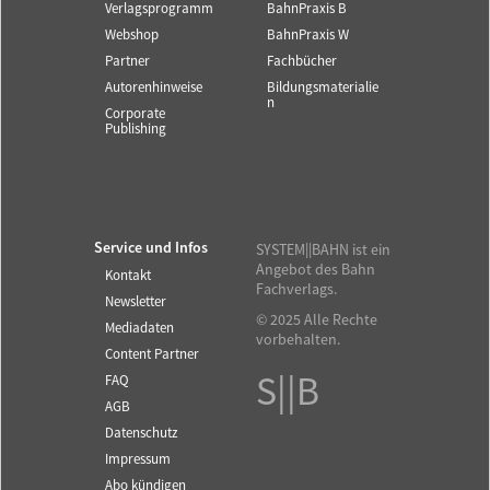
Verlagsprogramm
BahnPraxis B
Webshop
BahnPraxis W
Partner
Fachbücher
Autorenhinweise
Bildungsmaterialie
n
Corporate
Publishing
Service und Infos
SYSTEM||BAHN ist ein
Angebot des Bahn
Kontakt
Fachverlags.
Newsletter
© 2025 Alle Rechte
Mediadaten
vorbehalten.
Content Partner
S||B
FAQ
AGB
Datenschutz
Impressum
Abo kündigen