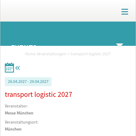
T
o
g
g
ARCHIV
l
e
EVENTS
n
a
Home
Veranstaltungen
>
transport logistic 2027
v
i
g
a
26.04.2027 - 29.04.2027
t
i
transport logistic 2027
o
n
Veranstalter:
Messe München
Veranstaltungsort:
München