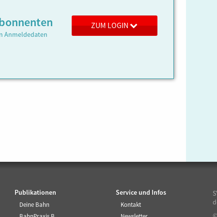
 Abonnenten
ZUM LOGIN
ren Anmeldedaten
Publikationen
Service und Infos
S
d
Deine Bahn
Kontakt
©
BahnPraxis B
Newsletter