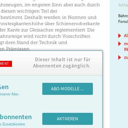
hrzeugen, im engeren Sinn aber auch durch
Schla
 diesen wichtigen Teil der
Bahns
 bestimmt. Deshalb werden in Normen und
Forsc
Bahnsteigkantenhöhe über Schienenoberkante
er Kante zur Gleisachse reglementiert. Die
Al
ahnsteige wird nicht durch Vorschriften
egt dem Stand der Technik und
m
hen Prämissen.
I
z
Dieser Inhalt ist nur für
MENT
Abonnenten zugänglich.
ßen
ABO-MODELLE ...
nserer Abo-
Abonnenten
AKTIVEREN
ne Zusatzkosten