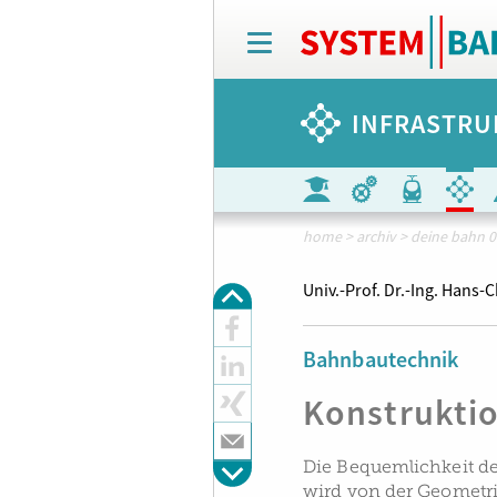
T
o
g
g
INFRASTRU
l
e
n
a
v
i
home
>
archiv
>
deine bahn 0
g
a
Univ.-Prof. Dr.-Ing. Hans-
t
i
o
Bahnbautechnik
n
Konstrukti
Die Bequemlichkeit d
wird von der Geometr