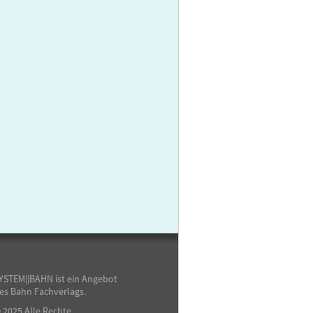
YSTEM||BAHN ist ein Angebot
es Bahn Fachverlags.
 2025 Alle Rechte