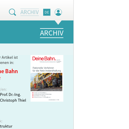
ARCHIV
ARCHIV
 Artikel ist
ienen in:
ne Bahn
3
/en:
Prof. Dr.-Ing.
Christoph Thiel
k:
struktur