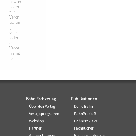
telwah
l oder
zur
Verkn
üpfun
g
versch
ieden
er
Verke
hrsmit
tel.
Bahn Fachverlag
Publikationen
Über den Verlag
Deine Bahn
Verlagsprogramm
BahnPraxis B
Webshop
BahnPraxis W
Partner
Fachbücher
Autorenhinweise
Bildungsmaterialie