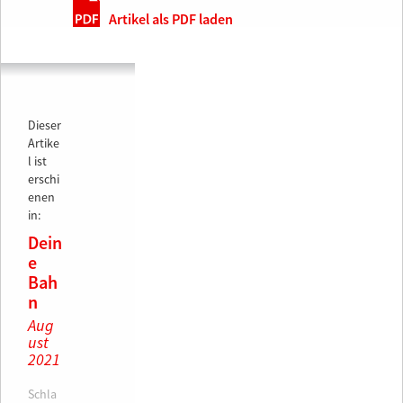
Artikel als PDF laden
Dieser
Artike
l ist
erschi
enen
in:
Dein
e
Bah
n
Aug
ust
2021
Schla