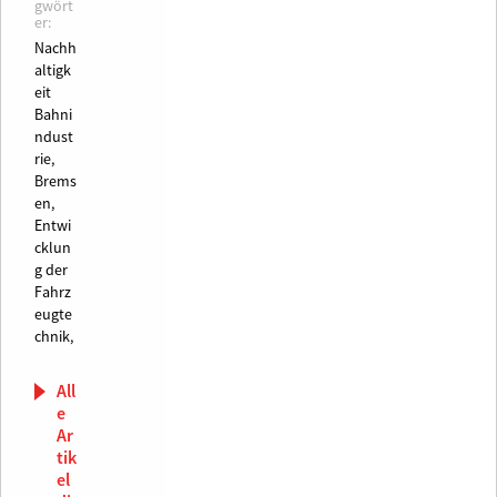
gwört
er:
Nachh
altigk
eit
Bahni
ndust
rie,
Brems
en,
Entwi
cklun
g der
Fahrz
eugte
chnik,
All
e
Ar
tik
el