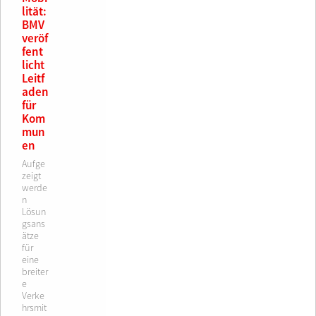
lität:
BMV
veröf
fent
licht
Leitf
aden
für
Kom
mun
en
Aufge
zeigt
werde
n
Lösun
gsans
ätze
für
eine
breiter
e
Verke
hrsmit