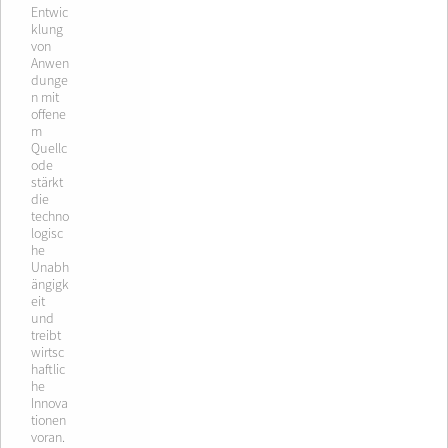
Entwic
klung
von
Anwen
dunge
n mit
offene
m
Quellc
ode
stärkt
die
techno
logisc
he
Unabh
ängigk
eit
und
treibt
wirtsc
haftlic
he
Innova
tionen
voran.