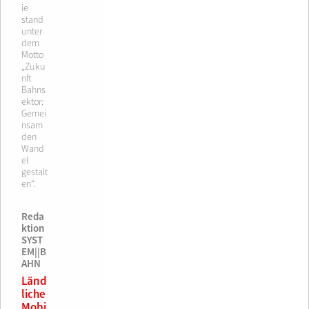
ie
stand
unter
dem
Motto
„Zuku
nft
Bahns
ektor:
Gemei
nsam
den
Wand
el
gestalt
en“.
Reda
ktion
SYST
EM||B
AHN
Länd
liche
Mobi