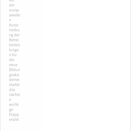
Mit
der
europ
aweite
n
Aussc
hreibu
ng der
Betrei
berleis
tunge
n für
die
neue
Bildun
gsaka
demie
startet
das
nächst
e
wichti
ge
Etapp
enziel.