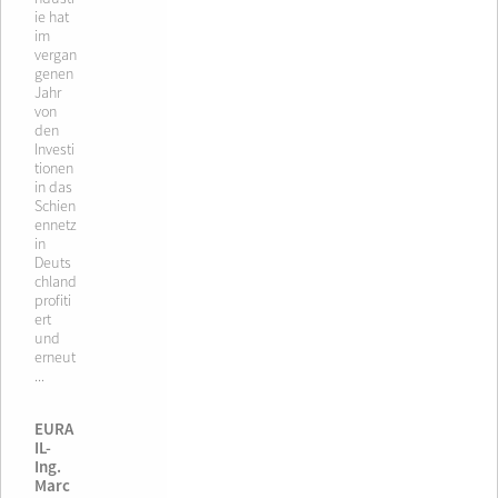
ie hat
im
vergan
genen
Jahr
von
den
Investi
tionen
in das
Schien
ennetz
in
Deuts
chland
profiti
ert
und
erneut
...
EURA
IL-
Ing.
Marc