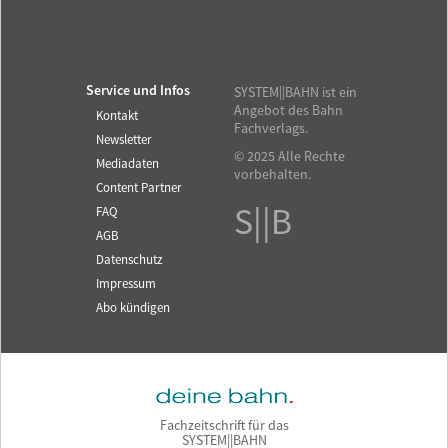
Service und Infos
SYSTEM||BAHN ist ein
Angebot des Bahn
Kontakt
Fachverlags.
Newsletter
© 2025 Alle Rechte
Mediadaten
vorbehalten.
Content Partner
S||B
FAQ
AGB
Datenschutz
Impressum
Abo kündigen
Fachzeitschrift für das
SYSTEM||BAHN