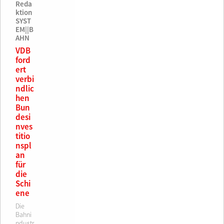
Reda
ktion
SYST
EM||B
AHN
VDB
ford
ert
verbi
ndlic
hen
Bun
desi
nves
titio
nspl
an
für
die
Schi
ene
Die
Bahni
ndustr