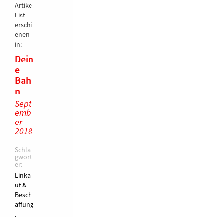
Artike
l ist
erschi
enen
in:
Dein
e
Bah
n
Sept
emb
er
2018
Schla
gwört
er:
Einka
uf &
Besch
affung
,