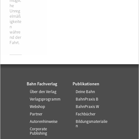
möglic
he
Unreg
elmäß
igkeite
n
währe
nd der
Fahrt.
Bahn Fachverlag
Publikationen
Über den Verlag
Deine Bahn
Verlagsprogramm
BahnPraxis B
Webshop
BahnPraxis W
Partner
Fachbücher
Autorenhinweise
Bildungsmaterialie
n
Corporate
Publishing