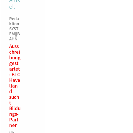
Artik
€
el:
Reda
ktion
SYST
EM||B
AHN
Auss
chrei
bung
gest
artet
: BTC
Have
llan
d
such
t
Bildu
ngs-
Part
ner