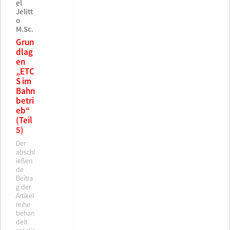
el
Jelitt
o
M.Sc.
Grun
dlag
en
„ETC
S im
Bahn
betri
eb“
(Teil
5)
Der
abschl
ießen
de
Beitra
g der
Artikel
reihe
behan
delt