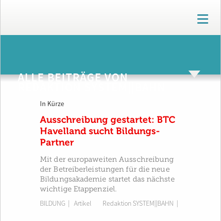
T
o
g
g
ARCHIV
l
e
ALLE BEITRÄGE VON
n
REDAKTION SYSTEM||BAHN
a
v
In Kürze
i
g
Ausschreibung gestartet: BTC
a
Havelland sucht Bildungs-
t
Partner
i
o
Mit der europaweiten Ausschreibung
n
der Betreiberleistungen für die neue
Bildungsakademie startet das nächste
wichtige Etappenziel.
BILDUNG
| Artikel
Redaktion SYSTEM||BAHN
|