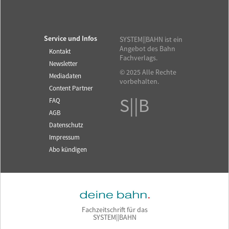
Service und Infos
SYSTEM||BAHN ist ein
Angebot des Bahn
Kontakt
Fachverlags.
Newsletter
© 2025 Alle Rechte
Mediadaten
vorbehalten.
Content Partner
S||B
FAQ
AGB
Datenschutz
Impressum
Abo kündigen
Fachzeitschrift für das
SYSTEM||BAHN