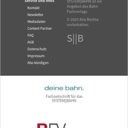
Service und Infos
SYSTEM||BAHN ist ein
Angebot des Bahn
Kontakt
Fachverlags.
Newsletter
© 2025 Alle Rechte
Mediadaten
vorbehalten.
Content Partner
S||B
FAQ
AGB
Datenschutz
Impressum
Abo kündigen
Fachzeitschrift für das
SYSTEM||BAHN