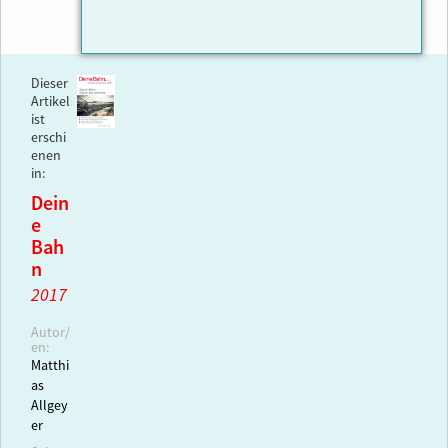
Dieser
Artikel
ist
erschi
enen
in:
Dein
e
Bah
n
2017
Autor/
en:
Matthi
as
Allgey
er