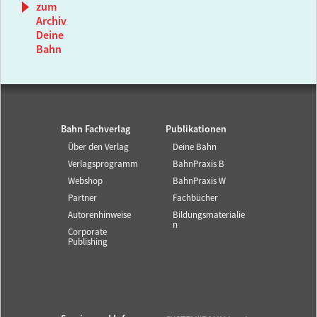
zum
Archiv
Deine
Bahn
Bahn Fachverlag
Publikationen
Über den Verlag
Deine Bahn
Verlagsprogramm
BahnPraxis B
Webshop
BahnPraxis W
Partner
Fachbücher
Autorenhinweise
Bildungsmaterialie
n
Corporate
Publishing