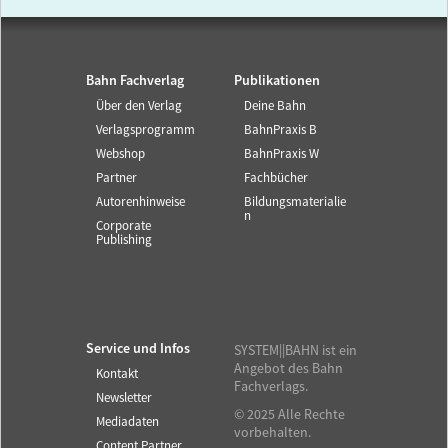
Bahn Fachverlag
Publikationen
Über den Verlag
Deine Bahn
Verlagsprogramm
BahnPraxis B
Webshop
BahnPraxis W
Partner
Fachbücher
Autorenhinweise
Bildungsmaterialie
n
Corporate
Publishing
Service und Infos
SYSTEM||BAHN ist ein
Angebot des Bahn
Kontakt
Fachverlags.
Newsletter
© 2025 Alle Rechte
Mediadaten
vorbehalten.
Content Partner