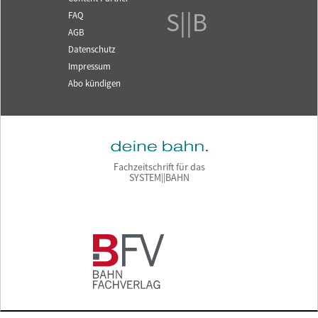
S||B
FAQ
AGB
Datenschutz
Impressum
Abo kündigen
Fachzeitschrift für das
SYSTEM||BAHN