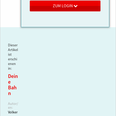
ZUM LOGIN
Dieser
Artikel
ist
erschi
enen
in:
Dein
e
Bah
n
Autor/
en:
Volker