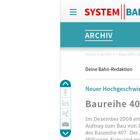
T
o
g
g
ARCHIV
l
e
n
a
home
>
archiv
>
>
baureihe 4
v
i
Deine Bahn-Redaktion
g
a
t
Neuer Hochgeschwin
i
o
Baureihe 4
n
Im Dezember 2008 ert
Auftrag zum Bau von 
der Baureihe 407. Der 
Millionen Euro und wi