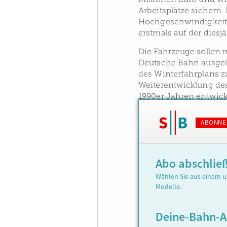
Arbeitsplätze sichern.
Hochgeschwindigkeitsz
erstmals auf der diesj
Die Fahrzeuge sollen 
Deutsche Bahn ausgeli
des Winterfahrplans zu
Weiterentwicklung des
1990er Jahren entwick
ABONNE
Abo abschlie
Wählen Sie aus einem u
Modelle.
Deine-Bahn-