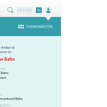
ARCHIV
THEMENWELTEN
 Artikel ist
ienen in:
ne Bahn
/en:
 Bahn-
tion
k:
emverbund Bahn
gwörter: