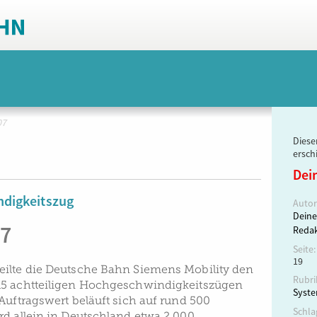
07
Dieser
ersch
Dei
digkeitszug
Autor
Deine
07
Redak
Seite:
19
eilte die Deutsche Bahn Siemens Mobility den
Rubri
15 achtteiligen Hochgeschwindigkeitszügen
Syst
Auftragswert beläuft sich auf rund 500
Schla
rd allein in Deutschland etwa 2.000