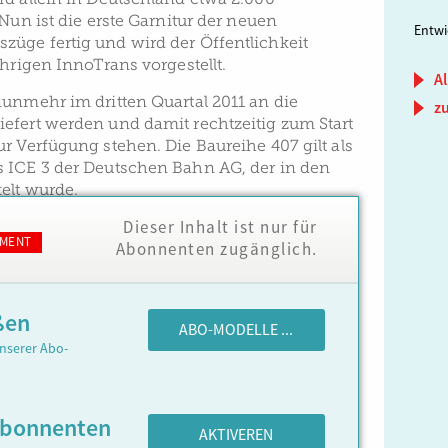
 Nun ist die erste Garnitur der neuen
Entwi
üge fertig und wird der Öffentlichkeit
ährigen InnoTrans vorgestellt.
Al
nunmehr im dritten Quartal 2011 an die
z
efert werden und damit rechtzeitig zum Start
r Verfügung stehen. Die Baureihe 407 gilt als
 ICE 3 der Deutschen Bahn AG, der in den
elt wurde.
Dieser Inhalt ist nur für
MENT
Abonnenten zugänglich.
ßen
ABO-MODELLE ...
nserer Abo-
Abonnenten
AKTIVEREN