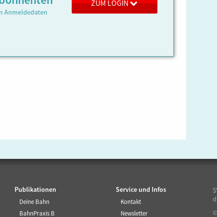
 Abonnenten
ZUM LOGIN
ren Anmeldedaten
Publikationen
Service und Infos
S
d
Deine Bahn
Kontakt
©
BahnPraxis B
Newsletter