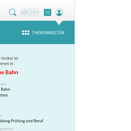
ARCHIV
THEMENWELTEN
 Artikel ist
ienen in:
ne Bahn
/en:
 Bahn-
tion
k:
ldung Prüfung und Beruf
gwörter: