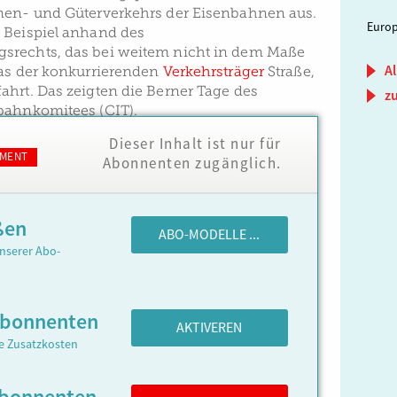
nen- und Güterverkehrs der Eisenbahnen aus.
Europ
 Beispiel anhand des
srechts, das bei weitem nicht in dem Maße
Al
das der konkurrierenden
Verkehrsträger
Straße,
ahrt. Das zeigten die Berner Tage des
z
bahnkomitees (CIT).
Dieser Inhalt ist nur für
MENT
Abonnenten zugänglich.
ßen
ABO-MODELLE ...
nserer Abo-
Abonnenten
AKTIVEREN
ne Zusatzkosten