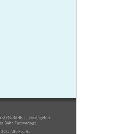
YSTEM||BAHN ist ein Angebot
es Bahn Fachverlags.
 2025 Alle Rechte