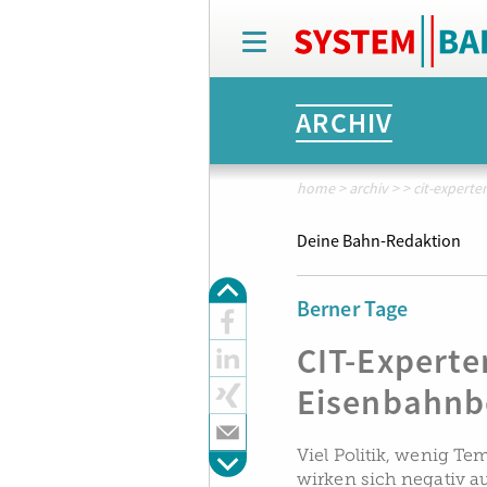
T
o
g
g
ARCHIV
l
e
n
a
home
>
archiv
>
>
cit-expert
v
i
Deine Bahn-Redaktion
g
a
t
Berner Tage
i
o
CIT-Expert
n
Eisenbahnb
Viel Politik, wenig T
wirken sich negativ a