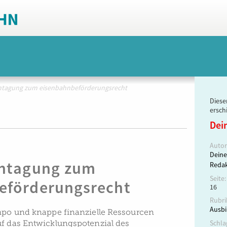
entagung zum eisenbahnbeförderungsrecht
Dieser
ersch
Dei
Autor
Deine
entagung zum
Redak
Seite:
eförderungsrecht
16
Rubri
Ausbi
empo und knappe finanzielle Ressourcen
uf das Entwicklungspotenzial des
Schla