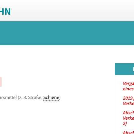
Verg
eines
rsmittel (z. B. Straße,
Schiene
)
2019 
Verke
Absch
Verke
2)
Absch