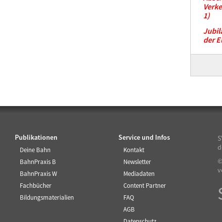
Verke
1)
Jubil
der E
Publikationen
Service und Infos
S
d
Deine Bahn
Kontakt
©
BahnPraxis B
Newsletter
v
BahnPraxis W
Mediadaten
Fachbücher
Content Partner
Bildungsmaterialien
FAQ
AGB
Datenschutz