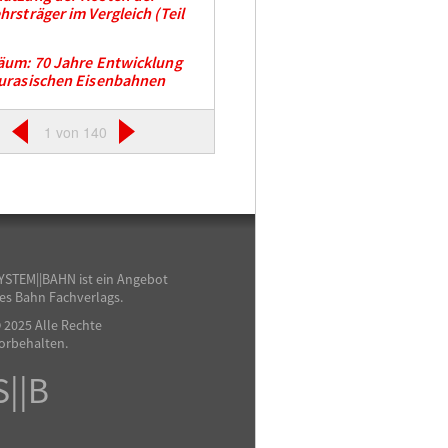
hrsträger im Vergleich (Teil
äum: 70 Jahre Entwicklung
urasischen Eisenbahnen
1 von 140
YSTEM||BAHN ist ein Angebot
es Bahn Fachverlags.
 2025 Alle Rechte
orbehalten.
S||B