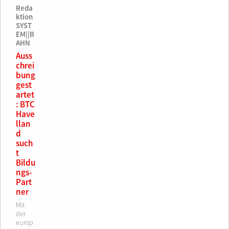
Aufla
ISBN
Reda
ge
ktion
978-
SYST
3-
1.
EM||B
9432
Aufla
AHN
14-
ge
Auss
14-7
ISBN
chrei
45,90
978-
bung
€
3-
gest
9432
artet
14-
: BTC
12-3
Have
llan
75,00
d
€
such
t
Bildu
ngs-
Part
ner
Mit
der
europ