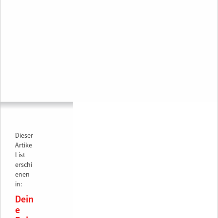
Dieser
Artike
l ist
erschi
enen
in:
Dein
e