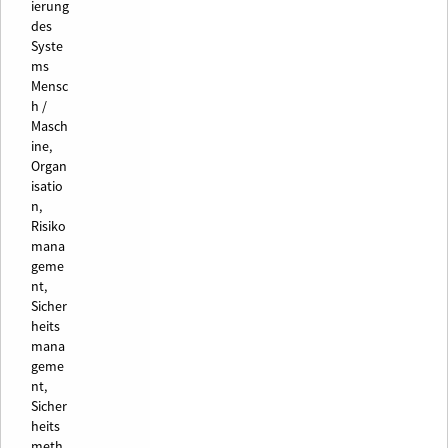
ierung
des
Syste
ms
Mensc
h /
Masch
ine,
Organ
isatio
n,
Risiko
mana
geme
nt,
Sicher
heits
mana
geme
nt,
Sicher
heits
meth