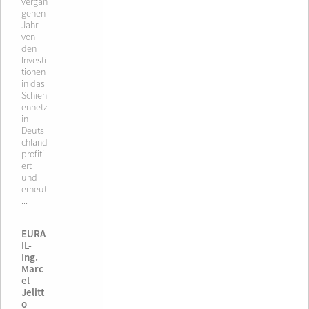
vergan
genen
Jahr
von
den
Investi
tionen
in das
Schien
ennetz
in
Deuts
chland
profiti
ert
und
erneut
...
EURA
IL-
Ing.
Marc
el
Jelitt
o