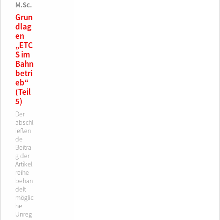
M.Sc.
Grun
dlag
en
„ETC
S im
Bahn
betri
eb“
(Teil
5)
Der
abschl
ießen
de
Beitra
g der
Artikel
reihe
behan
delt
möglic
he
Unreg