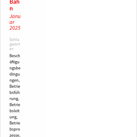
Bah
n
Janu
ar
2025
Schla
gwört
er:
Besch
äftigu
ngsbe
dingu
ngen,
Betrie
bsfüh
rung,
Betrie
bsleit
ung,
Betrie
bspro
zesse,