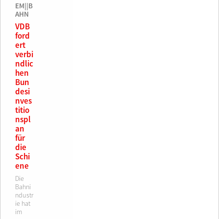
EM||B
AHN
VDB
ford
ert
verbi
ndlic
hen
Bun
desi
nves
titio
nspl
an
für
die
Schi
ene
Die
Bahni
ndustr
ie hat
im