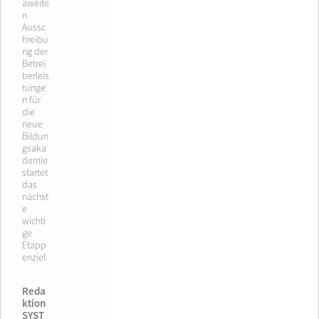
aweite
n
Aussc
hreibu
ng der
Betrei
berleis
tunge
n für
die
neue
Bildun
gsaka
demie
startet
das
nächst
e
wichti
ge
Etapp
enziel.
Reda
ktion
SYST