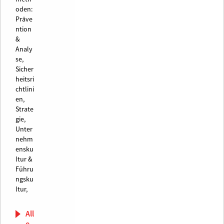
oden:
Präve
ntion
&
Analy
se,
Sicher
heitsri
chtlini
en,
Strate
gie,
Unter
nehm
ensku
ltur &
Führu
ngsku
ltur,
All