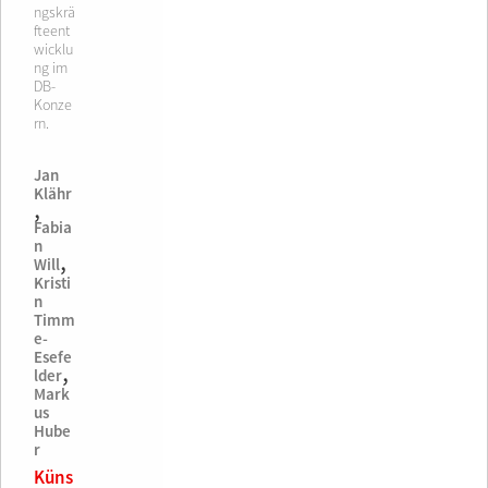
ngskrä
fteent
wicklu
ng im
DB-
Konze
rn.
Jan
Klähr
,
Fabia
n
,
Will
Kristi
n
Timm
e-
Esefe
,
lder
Mark
us
Hube
r
Küns