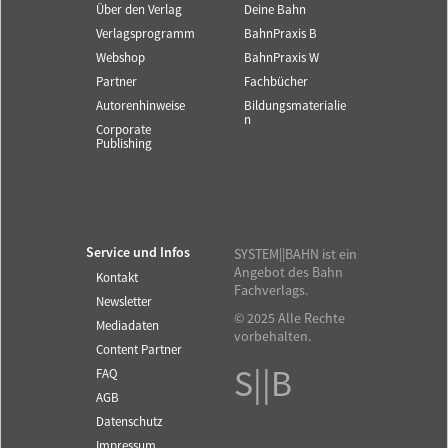
Über den Verlag
Deine Bahn
Verlagsprogramm
BahnPraxis B
Webshop
BahnPraxis W
Partner
Fachbücher
Autorenhinweise
Bildungsmaterialie
n
Corporate
Publishing
Service und Infos
SYSTEM||BAHN ist ein
Angebot des Bahn
Kontakt
Fachverlags.
Newsletter
© 2025 Alle Rechte
Mediadaten
vorbehalten.
Content Partner
S||B
FAQ
AGB
Datenschutz
Impressum