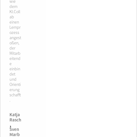
wie
dem
KI.Coll
ab
einen
Lernpr
ozess
angest
oßen,
der
Mitarb
eitend
e
einbin
det
und
Orienti
erung
schafft
.
Katja
Rasch
,
Sven
Marb