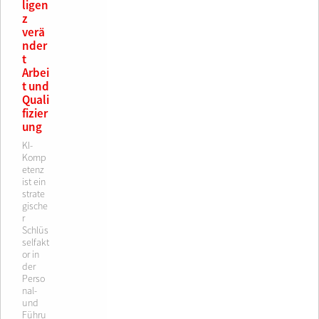
ligen
z
verä
nder
t
Arbei
t und
Quali
fizier
ung
KI-
Komp
etenz
ist ein
strate
gische
r
Schlüs
selfakt
or in
der
Perso
nal-
und
Führu