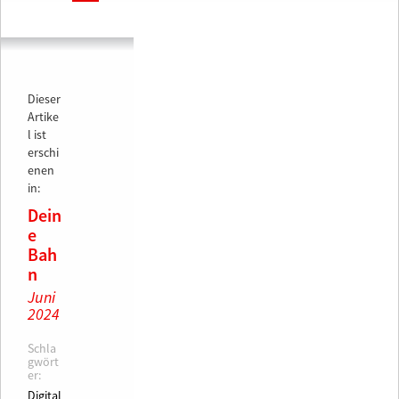
Dieser
Artike
l ist
erschi
enen
in:
Dein
e
Bah
n
Juni
2024
Schla
gwört
er:
Digital