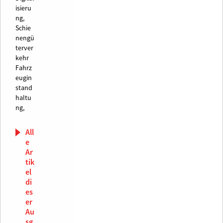
isieru
ng,
Schie
nengü
terver
kehr
Fahrz
eugin
stand
haltu
ng,
All
e
Ar
tik
el
di
es
er
Au
sg