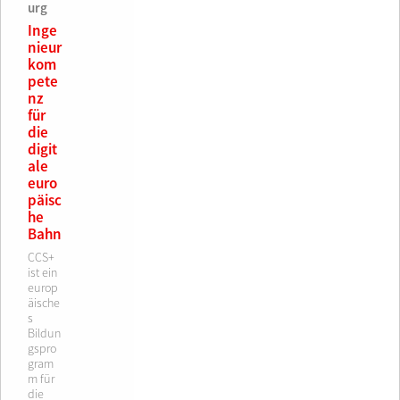
urg
Inge
nieur
kom
pete
nz
für
die
digit
ale
euro
päisc
he
Bahn
CCS+
ist ein
europ
äische
s
Bildun
gspro
gram
m für
die