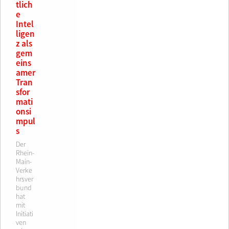
tlich
e
Intel
ligen
z als
gem
eins
amer
Tran
sfor
mati
onsi
mpul
s
Der
Rhein-
Main-
Verke
hrsver
bund
hat
mit
Initiati
ven