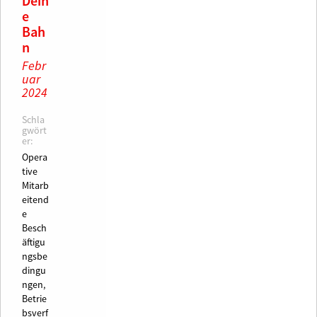
Dein
e
Bah
n
Febr
uar
2024
Schla
gwört
er:
Opera
tive
Mitarb
eitend
e
Besch
äftigu
ngsbe
dingu
ngen,
Betrie
bsverf