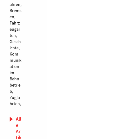
ahren,
Brems
en,
Fahrz
eugar
ten,
Gesch
ichte,
Kom
munik
ation
im
Bahn
betrie
b,
Zugfa
hrten,
All
e
Ar
tik