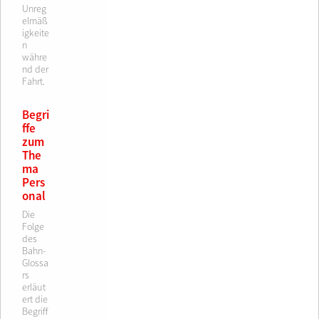
Unreg
elmäß
igkeite
n
währe
nd der
Fahrt.
Begri
ffe
zum
The
ma
Pers
onal
Die
Folge
des
Bahn-
Glossa
rs
erläut
ert die
Begriff