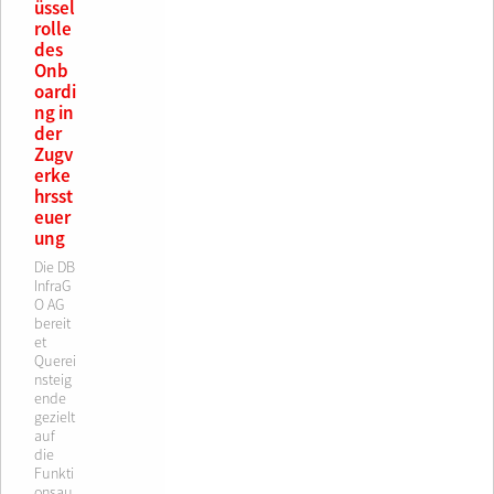
üssel
rolle
des
Onb
oardi
ng in
der
Zugv
erke
hrsst
euer
ung
Die DB
InfraG
O AG
bereit
et
Querei
nsteig
ende
gezielt
auf
die
Funkti
onsau