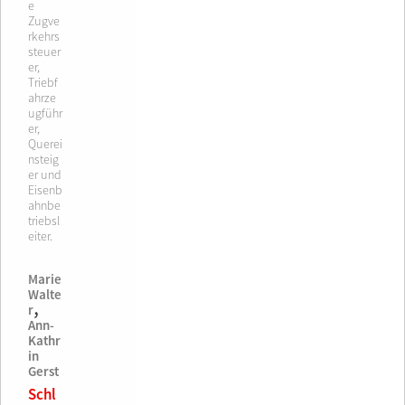
e
Zugve
rkehrs
steuer
er,
Triebf
ahrze
ugführ
er,
Querei
nsteig
er und
Eisenb
ahnbe
triebsl
eiter.
Marie
Walte
,
r
Ann-
Kathr
in
Gerst
Schl