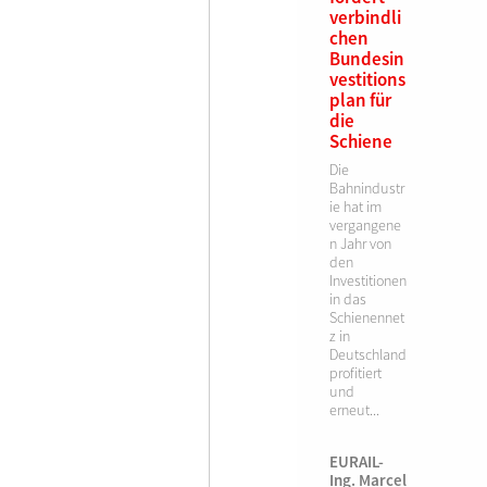
verbindli
chen
Bundesin
vestitions
plan für
die
Schiene
Die
Bahnindustr
ie hat im
vergangene
n Jahr von
den
Investitionen
in das
Schienennet
z in
Deutschland
profitiert
und
erneut...
EURAIL-
Ing. Marcel