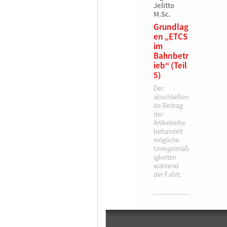
Jelitto
M.Sc.
Grundlag
en „ETCS
im
Bahnbetr
ieb“ (Teil
5)
Der
abschließen
de Beitrag
der
Artikelreihe
behandelt
mögliche
Unregelmäß
igkeiten
während
der Fahrt.