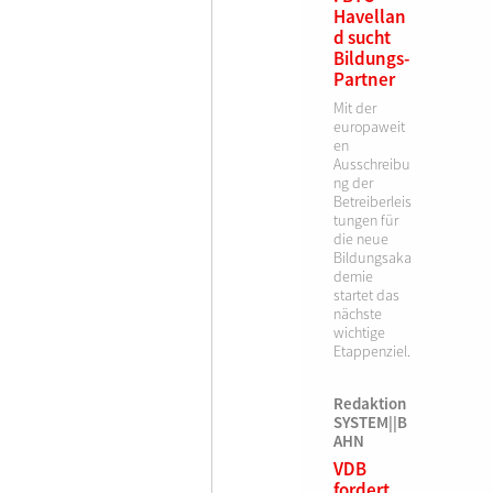
Havellan
d sucht
Bildungs-
Partner
Mit der
europaweit
en
Ausschreibu
ng der
Betreiberleis
tungen für
die neue
Bildungsaka
demie
startet das
nächste
wichtige
Etappenziel.
Redaktion
SYSTEM||B
AHN
VDB
fordert