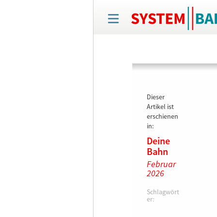
T
o
g
g
l
e
n
a
v
Dieser
i
Artikel ist
g
erschienen
a
in:
t
Deine
i
Bahn
o
n
Februar
2026
Schlagwört
er: