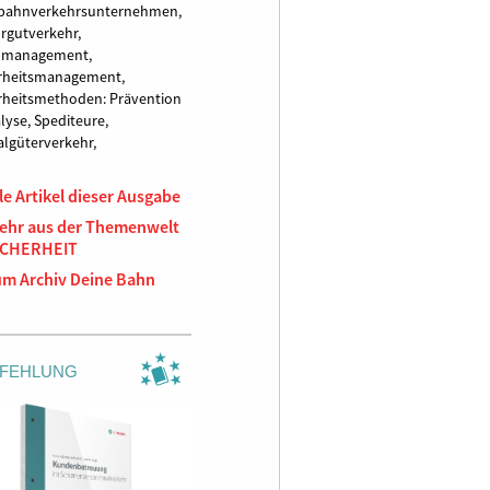
nbahnverkehrsunternehmen,
rgutverkehr,
komanagement,
rheitsmanagement,
rheitsmethoden: Prävention
lyse,
Spediteure,
algüterverkehr,
le Artikel dieser Ausgabe
ehr aus der Themenwelt
ICHERHEIT
um Archiv Deine Bahn
FEHLUNG