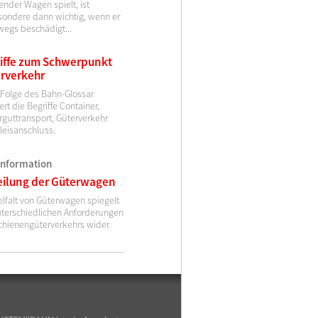
nder Wagen spielt, ist
sondere dann wichtig, wenn er
wegs beschädigt...
iffe zum Schwerpunkt
rverkehr
 Folge des Bahn-Glossar
ert die Begriffe Container,
rguttransport, Güterverkehr
leisanschluss.
information
eilung der Güterwagen
elfalt von Güterwagen spiegelt
nterschiedlichen Anforderungen
chienengüterverkehrs wider.