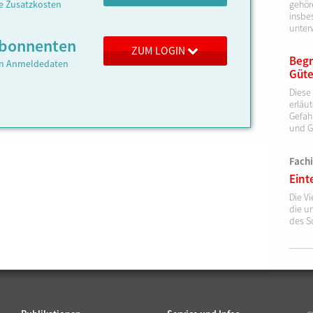
ne Zusatzkosten
gehöre
insbe
unter
 Abonnenten
ZUM LOGIN
Begr
ren Anmeldedaten
Güte
Diese
erläut
Gefah
und G
Fach
Eint
Die Vi
die u
des S