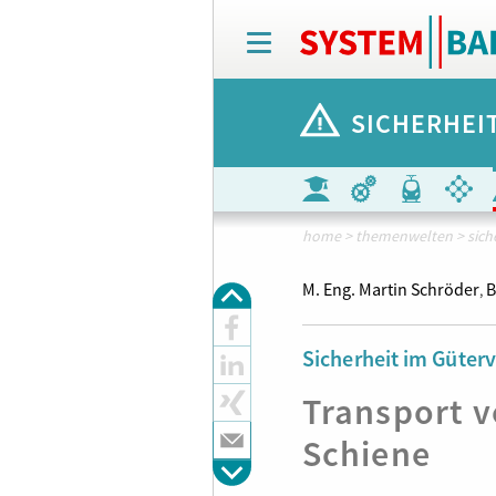
T
o
g
g
SICHERHEI
l
e
n
a
v
i
home
>
themenwelten
>
sich
g
a
M. Eng. Martin Schröder
B
,
t
i
o
Sicherheit im Güter
n
Transport v
Schiene