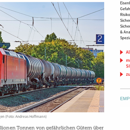
Eise
Gefah
Risi
Siche
Siche
& Ana
Spezi
Al
m
S
z
EMP
gen (Foto: Andreas Hoffmann)
llionen Tonnen von gefährlichen Gütern über