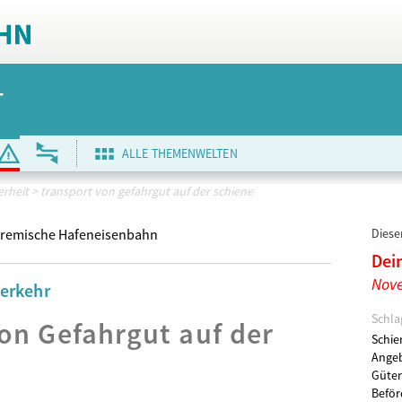
T
ALLE THEMENWELTEN
erheit
>
transport von gefahrgut auf der schiene
remische Hafeneisenbahn
Dieser
Dei
Nov
verkehr
Schla
on Gefahrgut auf der
Schie
Ange
Güter
Beför