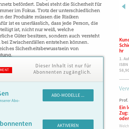
etz befördert. Dabei steht die Sicherheit für
mer im Fokus. Trotz der unterschiedlichen
n der Produkte müssen die Risiken
ür ist es unerlässlich, dass jede Person, die
teiligt ist, nicht nur weiß, welche
liche Güter besitzen, sondern auch versteht
Grundlagen der
Kun
bei Zwischenfällen entstehen können.
kabelgebundenen
Sch
eiches Sicherheitsbewusstsein von
Telekommunikationsinfrastr
hr
tung.
uktur
1. Au
1. Auflage
ISBN
Dieser Inhalt ist nur für
ISBN 978-3-943214-56-7
MENT
58,9
Abonnenten zugänglich.
59,90
€
Verw
ßen
ABO-MODELLE ...
Prof.
nserer Abo-
Ein 
Zug:
oder
Abonnenten
AKTIVEREN
Welch