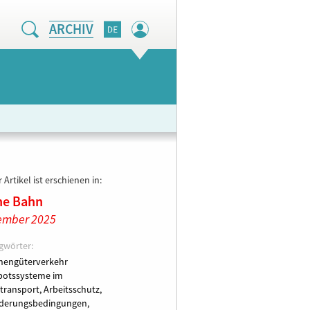
ARCHIV
 Artikel ist erschienen in:
ne Bahn
ember 2025
gwörter:
nengüterverkehr
botssysteme im
transport,
Arbeitsschutz,
derungsbedingungen,