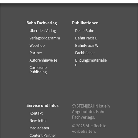
Bahn Fachverlag
Publikationen
Über den Verlag
Deine Bahn
Verlagsprogramm
BahnPraxis B
Webshop
BahnPraxis W
Partner
Fachbücher
Autorenhinweise
Bildungsmaterialie
n
Corporate
Publishing
Service und Infos
SYSTEM||BAHN ist ein
Angebot des Bahn
Kontakt
Fachverlags.
Newsletter
© 2025 Alle Rechte
Mediadaten
vorbehalten.
Content Partner