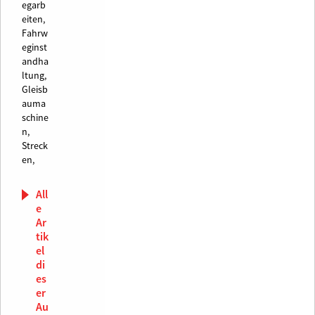
egarb
eiten,
Fahrw
eginst
andha
ltung,
Gleisb
auma
schine
n,
Streck
en,
All
e
Ar
tik
el
di
es
er
Au