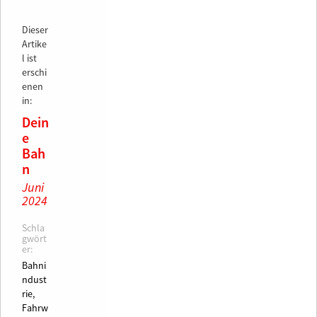
Dieser
Artike
l ist
erschi
enen
in:
Dein
e
Bah
n
Juni
2024
Schla
gwört
er:
Bahni
ndust
rie,
Fahrw