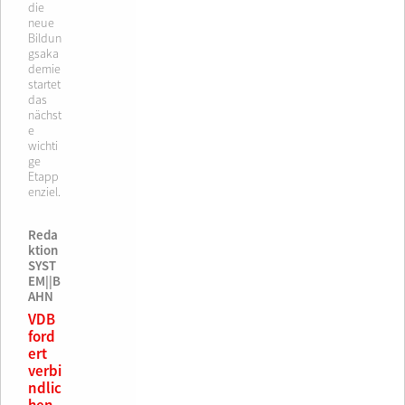
die
neue
Bildun
gsaka
demie
startet
das
nächst
e
wichti
ge
Etapp
enziel.
Reda
ktion
SYST
EM||B
AHN
VDB
ford
ert
verbi
ndlic