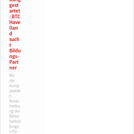
gest
artet
: BTC
Have
llan
d
such
t
Bildu
ngs-
Part
ner
Mit
der
europ
aweite
n
Aussc
hreibu
ng der
Betrei
berleis
tunge
n für