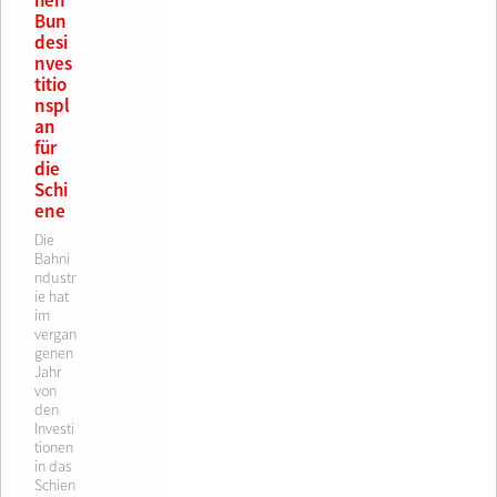
hen
Bun
desi
nves
titio
nspl
an
für
die
Schi
ene
Die
Bahni
ndustr
ie hat
im
vergan
genen
Jahr
von
den
Investi
tionen
in das
Schien