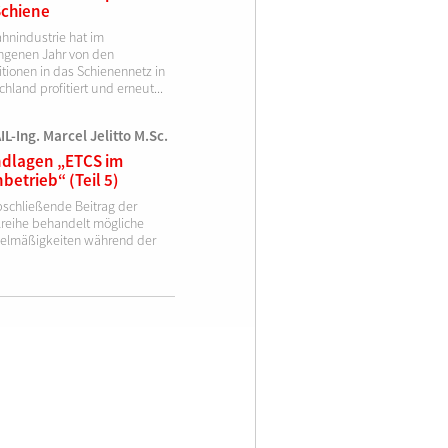
Schiene
ahnindustrie hat im
ngenen Jahr von den
itionen in das Schienennetz in
hland profitiert und erneut...
L-Ing. Marcel Jelitto M.Sc.
dlagen „ETCS im
betrieb“ (Teil 5)
bschließende Beitrag der
elreihe behandelt mögliche
elmäßigkeiten während der