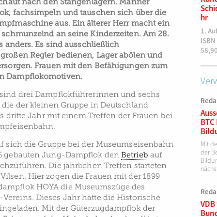
 schaut nach den Stangenlagern. Männer
und Regionaler Busverkehr
Sch
ok, fachsimpeln und tauschen sich über die
(WBT)
hr
mpfmaschine aus. Ein älterer Herr macht ein
ISBN OK-46-8
1. Au
h schmunzelnd an seine Kinderzeiten. Am 28.
35,00
€
ISBN
as anders. Es sind ausschließlich
58,9
 großen Regler bedienen, Lager abölen und
versorgen. Frauen mit den Befähigungen zum
on Dampflokomotiven.
Verw
 sind drei Dampflokführerinnen und sechs
Reda
 die der kleinen Gruppe in Deutschland
Auss
as dritte Jahr mit einem Treffen der Frauen bei
BTC 
ampfeisenbahn.
Bild
raf sich die Gruppe bei der Museumseisenbahn
Mit d
der Be
56 gebauten Jung-Dampflok den
Betrieb
auf
Bildu
chzuführen. Die jährlichen Treffen starteten
nächs
ilsen. Hier zogen die Frauen mit der 1899
dampflok HOYA die Museumszüge des
Reda
ereins. Dieses Jahr hatte die Historische
VDB 
eingeladen. Mit der Güterzugdampflok der
Bund