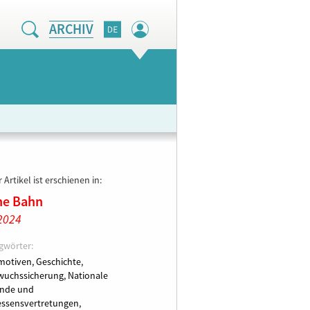
ARCHIV
 Artikel ist erschienen in:
ne Bahn
 2024
gwörter:
motiven,
Geschichte,
wuchssicherung,
Nationale
ände und
essensvertretungen,