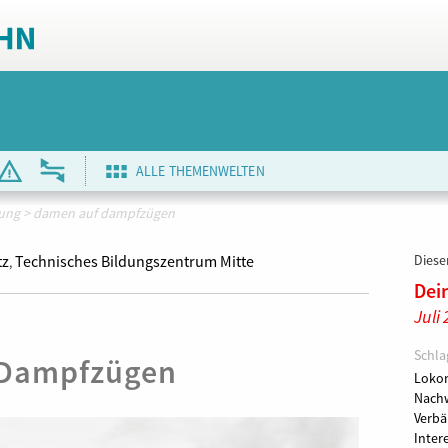
ALLE THEMENWELTEN
dung
>
damen auf dampfzügen
tz
Technisches Bildungszentrum Mitte
Dieser
,
Dei
Juli
Schla
 Dampfzügen
Loko
Nach
Verb
Inter