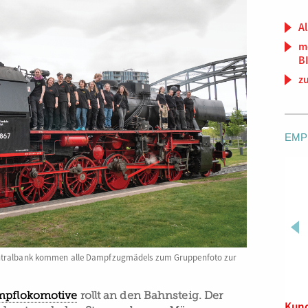
Al
m
B
z
EMP
ntralbank kommen alle Dampfzugmädels zum Gruppenfoto zur
pflokomotive
rollt an den Bahnsteig. Der
Systemwissen Städtischer
Kun