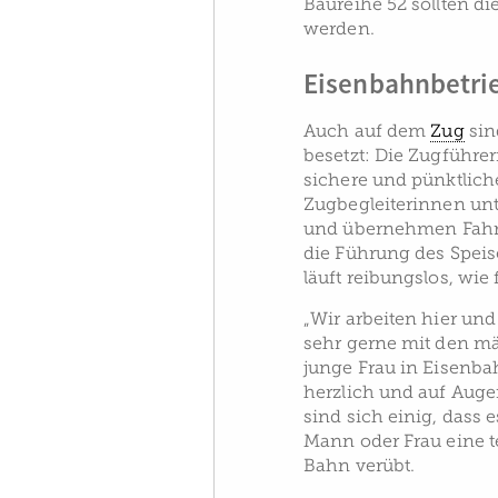
Baureihe 52 sollten d
werden.
Eisenbahnbetrie
Auch auf dem
Zug
sin
besetzt: Die Zugführe
sichere und pünktlich
Zugbegleiterinnen unt
und übernehmen Fahrg
die Führung des Speis
läuft reibungslos, wie 
„Wir arbeiten hier u
sehr gerne mit den m
junge Frau in Eisenba
herzlich und auf Aug
sind sich einig, dass
Mann oder Frau eine te
Bahn verübt.