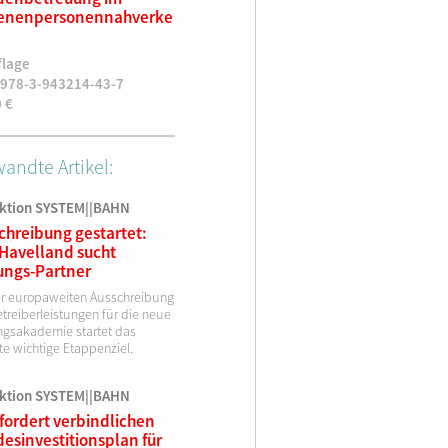
ienenpersonennahverke
Sozialeinrichtungen und
Eisenbah
ihre Rechtsstellung.
3. ergänz
Gründung, Entwicklung,
flage
Auflage, 1
Perspektiven am Beispiel
 978-3-943214-43-7
Nachdruc
der Deutschen Bahn, 1.
0
€
ISBN 978
Auflage
28,90
€
1. Auflage
ISBN 978-3-943214-12-3
andte Artikel:
75,00
€
ktion SYSTEM||BAHN
chreibung gestartet:
Havelland sucht
ungs-Partner
er europaweiten Ausschreibung
treiberleistungen für die neue
ngsakademie startet das
te wichtige Etappenziel.
ktion SYSTEM||BAHN
fordert verbindlichen
esinvestitionsplan für