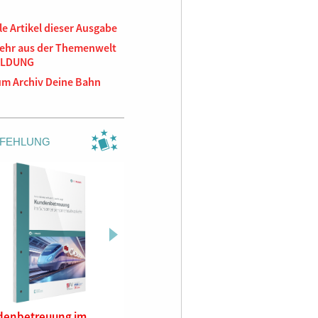
le Artikel dieser Ausgabe
ehr aus der Themenwelt
ILDUNG
um Archiv Deine Bahn
FEHLUNG
denbetreuung im
Betriebliche
Geschich