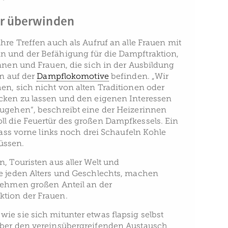
er überwinden
hre Treffen auch als Aufruf an alle Frauen mit
n und der Befähigung für die Dampftraktion,
innen und Frauen, die sich in der Ausbildung
en auf der
Dampflokomotive
befinden. „Wir
en, sich nicht von alten Traditionen oder
cken zu lassen und den eigenen Interessen
ugehen“, beschreibt eine der Heizerinnen
l die Feuertür des großen Dampfkessels. Ein
 dass vorne links noch drei Schaufeln Kohle
üssen.
, Touristen aus aller Welt und
e jeden Alters und Geschlechts, machen
nehmen großen Anteil an der
tion der Frauen.
ie sie sich mitunter etwas flapsig selbst
über den vereinsübergreifenden Austausch