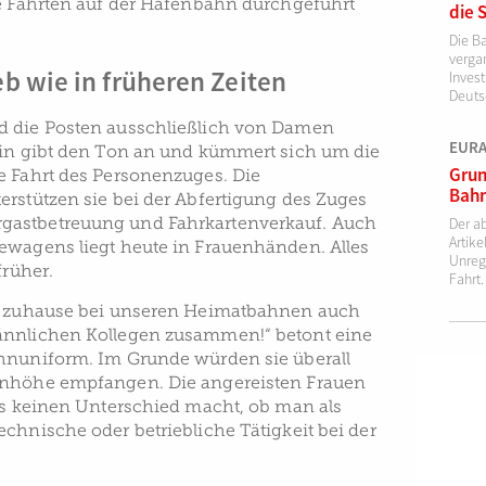
ie Fahrten auf der Hafenbahn durchgeführt
die 
Die B
verga
b wie in früheren Zeiten
Invest
Deutsc
d die Posten ausschließlich von Damen
EURAI
rin gibt den Ton an und kümmert sich um die
Grun
e Fahrt des Personenzuges. Die
Bahn
erstützen sie bei der Abfertigung des Zuges
astbetreuung und Fahrkartenverkauf. Auch
Der a
Artik
ewagens liegt heute in Frauenhänden. Alles
Unreg
früher.
Fahrt.
nd zuhause bei unseren Heimatbahnen auch
ännlichen Kollegen zusammen!“ betont eine
hnuniform. Im Grunde würden sie überall
enhöhe empfangen. Die angereisten Frauen
 es keinen Unterschied macht, ob man als
chnische oder betriebliche Tätigkeit bei der