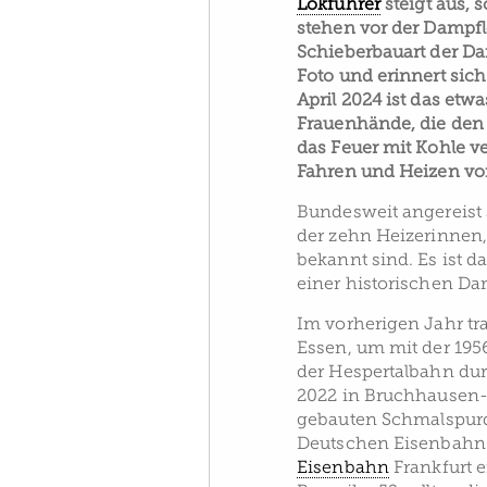
Lokführer
steigt aus,
stehen vor der Dampfl
Schieberbauart der Da
Foto und erinnert sic
April 2024 ist das etw
Frauenhände, die den
das Feuer mit Kohle 
Fahren und Heizen v
Bundesweit angereist
der zehn Heizerinnen,
bekannt sind. Es ist d
einer historischen D
Im vorherigen Jahr t
Essen, um mit der 19
der Hespertalbahn dur
2022 in Bruchhausen-V
gebauten Schmalspur
Deutschen Eisenbahn-V
Eisenbahn
Frankfurt 