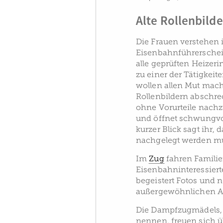
Alte Rollenbild
Die Frauen verstehen i
Eisenbahnführerschei
alle geprüften Heizer
zu einer der Tätigkeit
wollen allen Mut mach
Rollenbildern abschre
ohne Vorurteile nachz
und öffnet schwungvol
kurzer Blick sagt ihr,
nachgelegt werden m
Im
Zug
fahren Familien
Eisenbahninteressiert
begeistert Fotos und 
außergewöhnlichen Ak
Die Dampfzugmädels, w
nennen, freuen sich 