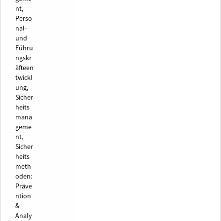
nt,
Perso
nal-
und
Führu
ngskr
äfteen
twickl
ung,
Sicher
heits
mana
geme
nt,
Sicher
heits
meth
oden:
Präve
ntion
&
Analy