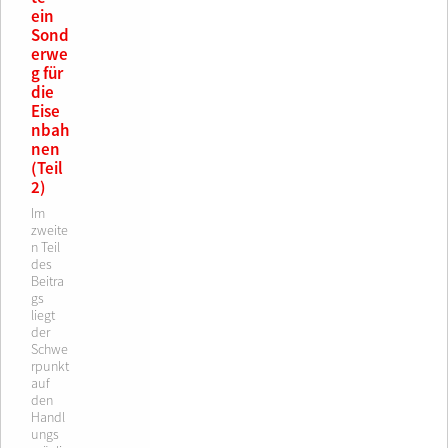
ein
Sond
erwe
g für
die
Eise
nbah
nen
(Teil
2)
Im
zweite
n Teil
des
Beitra
gs
liegt
der
Schwe
rpunkt
auf
den
Handl
ungs