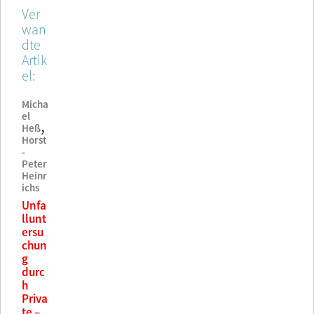
Ver
wan
dte
Artik
el:
Micha
el
,
Heß
Horst
-
Peter
Heinr
ichs
Unfa
llunt
ersu
chun
g
durc
h
Priva
te –