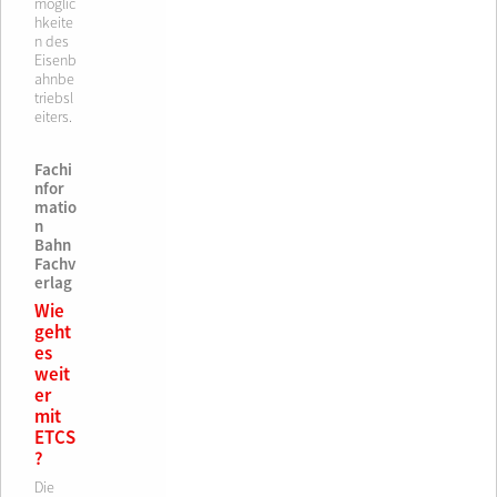
möglic
hkeite
n des
Eisenb
ahnbe
triebsl
eiters.
Fachi
nfor
matio
n
Bahn
Fachv
erlag
Wie
geht
es
weit
er
mit
ETCS
?
Die