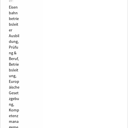
er:
Eisen
bahn
betrie
bsleit
er
Ausbil
dung,
Prüfu
ng &
Beruf,
Betrie
bsleit
ung,
Europ
äische
Geset
zgebu
ng,
Komp
etenz
mana
geme