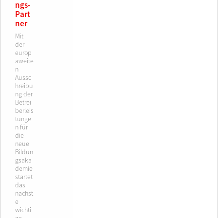
ngs-
Part
ner
Mit
der
europ
aweite
n
Aussc
hreibu
ng der
Betrei
berleis
tunge
n für
die
neue
Bildun
gsaka
demie
startet
das
nächst
e
wichti