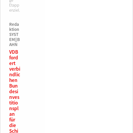
ge
Etapp
enziel.
Reda
ktion
SYST
EM||B
AHN
VDB
ford
ert
verbi
ndlic
hen
Bun
desi
nves
titio
nspl
an
für
die
Schi