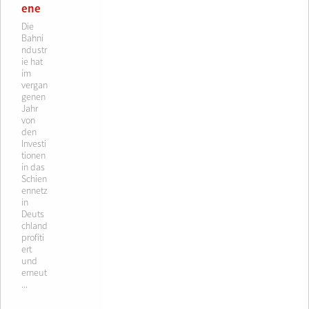
ene
Die
Bahni
ndustr
ie hat
im
vergan
genen
Jahr
von
den
Investi
tionen
in das
Schien
ennetz
in
Deuts
chland
profiti
ert
und
erneut
...