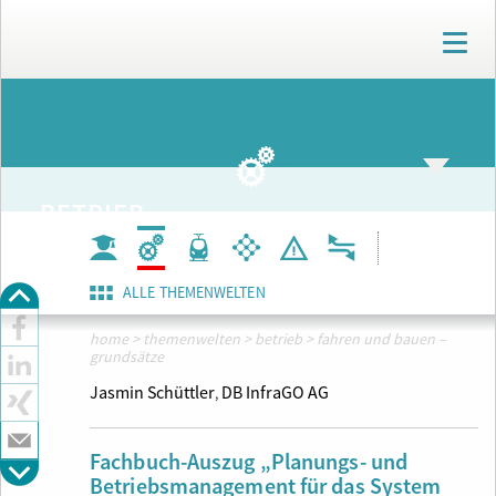
T
o
g
g
ARCHIV
l
e
n
a
BETRIEB
v
i
g
a
ALLE THEMENWELTEN
t
i
home
>
themenwelten
>
betrieb
>
fahren und bauen –
o
grundsätze
n
Jasmin Schüttler
DB InfraGO AG
,
Fachbuch-Auszug „Planungs- und
Betriebsmanagement für das System