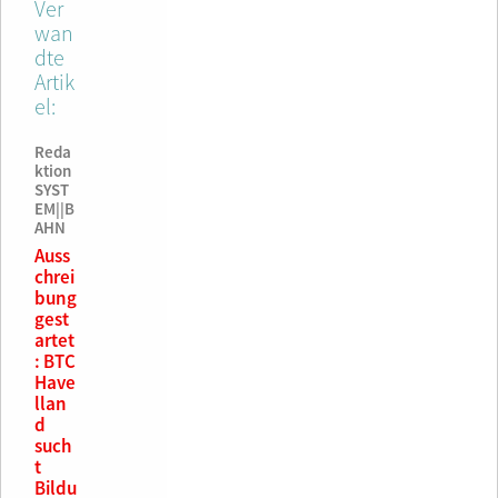
ge
Ver
52,90
€
ISBN
wan
€
978-
dte
3-
Artik
9432
el:
14-
14-7
Reda
45,90
ktion
€
SYST
EM||B
AHN
Auss
chrei
bung
gest
artet
: BTC
Have
llan
d
such
t
Bildu