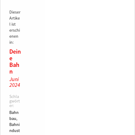
Dieser
Artike
l ist
erschi
enen
in:
Dein
e
Bah
n
Juni
2024
Schla
gwört
er:
Bahn
bau,
Bahni
ndust