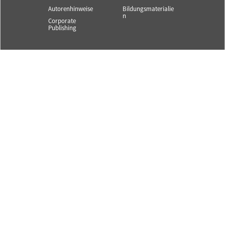
Autorenhinweise
Bildungsmaterialie
n
Corporate
Publishing
Service und Infos
SYSTEM||BAHN ist ein
Angebot des Bahn
Kontakt
Fachverlags.
Newsletter
© 2025 Alle Rechte
Mediadaten
vorbehalten.
Content Partner
S||B
FAQ
AGB
Datenschutz
Impressum
Abo kündigen