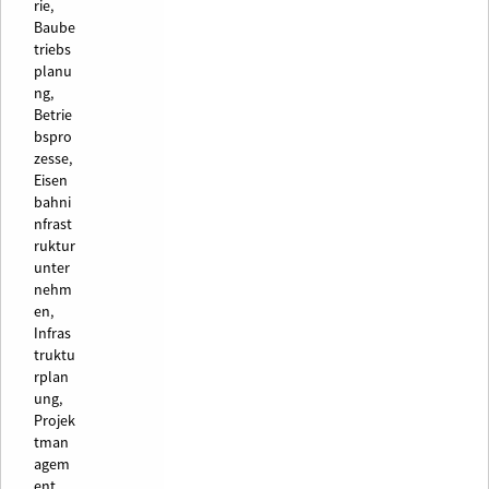
rie,
Baube
triebs
planu
ng,
Betrie
bspro
zesse,
Eisen
bahni
nfrast
ruktur
unter
nehm
en,
Infras
truktu
rplan
ung,
Projek
tman
agem
ent,