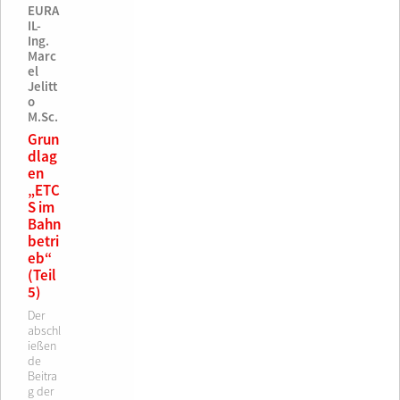
EURA
IL-
Ing.
Marc
el
Jelitt
o
M.Sc.
Grun
dlag
en
„ETC
S im
Bahn
betri
eb“
(Teil
5)
Der
abschl
ießen
de
Beitra
g der